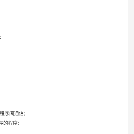
;
ion 程序间通信;
编写程序的程序;