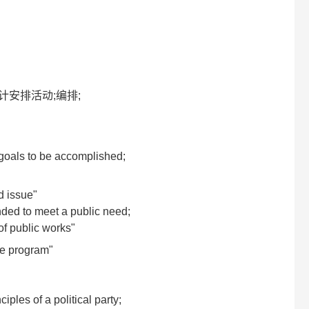
设计安排活动;编排;
r goals to be accomplished;
d issue"
nded to meet a public need;
f public works"
re program"
"
ples of a political party;