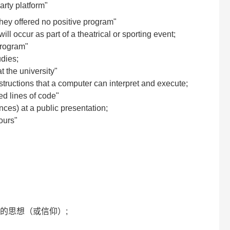
arty platform"
hey offered no positive program"
ll occur as part of a theatrical or sporting event;
 program"
dies;
 the university"
tructions that a computer can interpret and execute;
d lines of code"
ces) at a public presentation;
ours"
受毒化的思想（或信仰）;