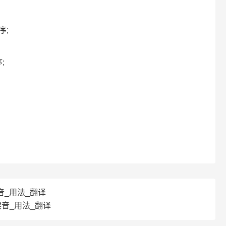
序;
;
读音_用法_翻译
读音_用法_翻译