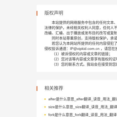
版权声明
本站提供的网络服务中包含的任何文本
法律的保护，未经相关权利人同意，任何人
改编、汇编、出于播放或发布目的改写或复
同时本站尊重原创，支持版权保护，承
若您认为本网站所提供的任何内容侵犯
侵权投诉通道：IP@vipkid.com.cn ，
（1）被诉侵权的内容或文章的链接；
（2）您对该等内容或文章享有版权的证
（3）您的联系方式。我站会在接受到您
相关推荐
after是什么意思_after翻译_读音_用法_翻
size是什么意思_size翻译_读音_用法_翻
fork是什么意思_fork翻译_读音_用法_翻译