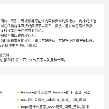
、图片、图形、音视频等原创性内容和资料均受版权、商标或其他
不得在任何媒体直接或间接予以发布、播放、通过信息网络传播、
制发行或者用于任何商业目的。
诺积极打击版权侵权行为。
了您的版权或其他权利，请与本站联系，本站将予以删除等处理。
请您在投诉邮件中写明如下信息：
明资料；
的通知邮件后十四个工作日予以答复和处理。
译
treasure是什么意思_treasure翻译_读音_用法_翻译
译
sale是什么意思_sale翻译_读音_用法_翻译
hope是什么意思_hope翻译_读音_用法_翻译