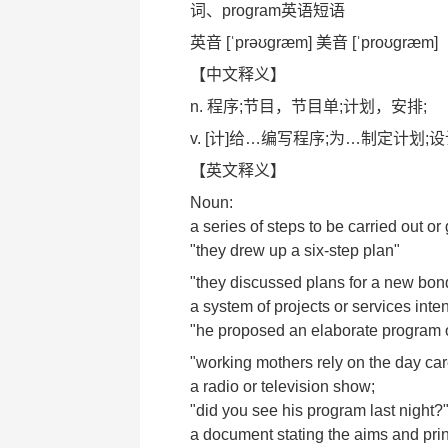
词、program英语短语
英音 [ˈprəʊgræm] 美音 [ˈproʊgræm]
【中文释义】
n. 程序;节目，节目单;计划，安排;
v. [计]给…编写程序;为…制定计划;
【英文释义】
Noun:
a series of steps to be carried out o
"they drew up a six-step plan"
"they discussed plans for a new bon
a system of projects or services inte
"he proposed an elaborate program o
"working mothers rely on the day ca
a radio or television show;
"did you see his program last night?
a document stating the aims and princi