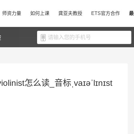
师资力量
如何上课
龚亚夫教授
ETS官方合作
最
验
olinist怎么读_音标ˌvaɪəˈlɪnɪst