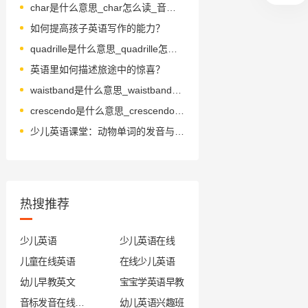
char是什么意思_char怎么读_音标tʃɑ-(r)
如何提高孩子英语写作的能力？
quadrille是什么意思_quadrille怎么读_音标kwəˈdrɪl
英语里如何描述旅途中的惊喜？
waistband是什么意思_waistband怎么读_音标ˈweɪstbænd
crescendo是什么意思_crescendo怎么读_音标krə'ʃendəʊ
少儿英语课堂：动物单词的发音与记忆技巧
热搜推荐
少儿英语
少儿英语在线
儿童在线英语
在线少儿英语
幼儿早教英文
宝宝学英语早教
音标发音在线试听
幼儿英语兴趣班