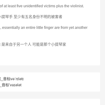
 at least five unidentified victims plus the violinist.
小提琴手 至少有五名身份不明的被害者
ssentially an entire little finger are from yet another
 是来自于另一个人 可能是那个小提琴家
_音标vəˈrɪlətɪ
音标'vaɪələt