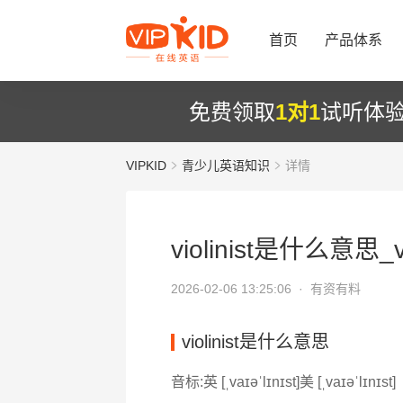
首页
产品体系
免费领取
1对1
试听体
VIPKID
青少儿英语知识
详情
violinist是什么意思_vi
2026-02-06 13:25:06 ·
有资有料
violinist是什么意思
音标:英 [ˌvaɪəˈlɪnɪst]美 [ˌvaɪəˈlɪnɪst]