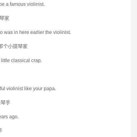
e a famous violinist.
琴家
 was in here earlier the violinist.
 那个小提琴家
 little classical crap.
l violinist like your papa.
提琴手
years ago.
手