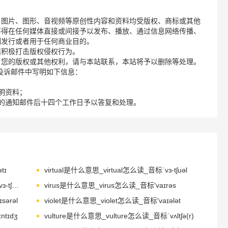
、图片、图形、音视频等原创性内容和资料均受版权、商标或其他
不得在任何媒体直接或间接予以发布、播放、通过信息网络传播、
制发行或者用于任何商业目的。
诺积极打击版权侵权行为。
了您的版权或其他权利，请与本站联系，本站将予以删除等处理。
请您在投诉邮件中写明如下信息：
明资料；
的通知邮件后十四个工作日予以答复和处理。
tɪ
virtual是什么意思_virtual怎么读_音标ˈvɜ-tʃuəl
virtuoso是什么意思_virtuoso怎么读_音标ˌvɜ-tʃʊ'əʊsəʊ
virus是什么意思_virus怎么读_音标'vaɪrəs
sərəl
violet是什么意思_violet怎么读_音标'vaɪələt
tɪdʒ
vulture是什么意思_vulture怎么读_音标ˈvʌltʃə(r)