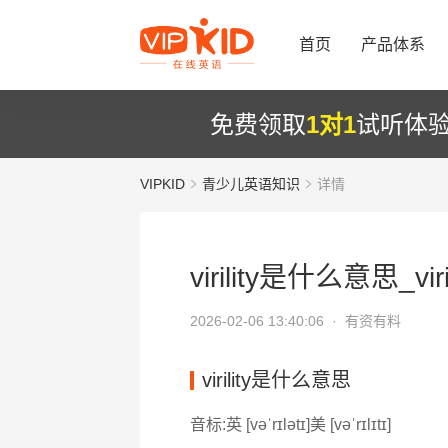
首页
产品体系
免费领取
1对1
试听体
VIPKID
青少儿英语知识
详情
virility是什么意思_vir
2026-02-06 13:40:06 ·
有资有料
virility是什么意思
音标:英 [vəˈrɪlətɪ]美 [vəˈrɪlɪtɪ]