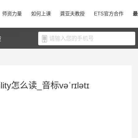
师资力量
如何上课
龚亚夫教授
ETS官方合作
最
验
ility怎么读_音标vəˈrɪlətɪ