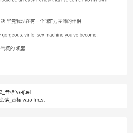
决 毕竟我现在有一个"精"力充沛的伴侣
the gorgeous, virile, sex machine you've become.
气概的 机器
_音标ˈvɜ-tʃuəl
怎么读_音标ˌvaɪəˈlɪnɪst