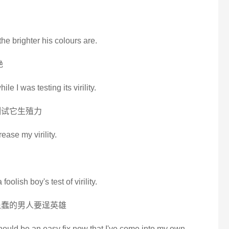
the brighter his colours are.
艳
le I was testing its virility.
测试它生殖力
ease my virility.
 foolish boy's test of virility.
愚蠢的男人要逞英雄
should be an easy fix now that I've come into my own