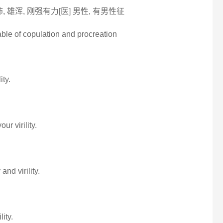
, 雄浑, 刚强有力[医] 男性, 有男性征
ble of copulation and procreation
ity.
ur virility.
and virility.
lity.