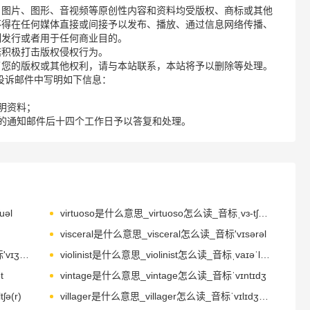
、图片、图形、音视频等原创性内容和资料均受版权、商标或其他
不得在任何媒体直接或间接予以发布、播放、通过信息网络传播、
制发行或者用于任何商业目的。
诺积极打击版权侵权行为。
了您的版权或其他权利，请与本站联系，本站将予以删除等处理。
请您在投诉邮件中写明如下信息：
明资料；
的通知邮件后十四个工作日予以答复和处理。
uəl
virtuoso是什么意思_virtuoso怎么读_音标ˌvɜ-tʃʊ'əʊsəʊ
visceral是什么意思_visceral怎么读_音标'vɪsərəl
visionary是什么意思_visionary怎么读_音标'vɪʒənrɪ
violinist是什么意思_violinist怎么读_音标ˌvaɪəˈlɪnɪst
t
vintage是什么意思_vintage怎么读_音标ˈvɪntɪdʒ
ə(r)
villager是什么意思_villager怎么读_音标ˈvɪlɪdʒə(r)