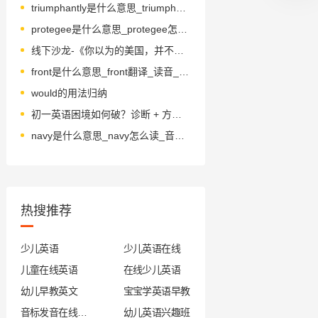
triumphantly是什么意思_triumphantly怎么读_音标traɪ'ʌmfəntlɪ
protegee是什么意思_protegee怎么读_音标'prәutәʒei
线下沙龙-《你以为的美国，并不是真的》和美国辣妈聊聊真实的家庭教育什么样？
front是什么意思_front翻译_读音_用法_翻译
would的用法归纳
初一英语困境如何破？诊断 + 方法 + 资源
navy是什么意思_navy怎么读_音标'neɪvɪ
热搜推荐
少儿英语
少儿英语在线
儿童在线英语
在线少儿英语
幼儿早教英文
宝宝学英语早教
音标发音在线试听
幼儿英语兴趣班