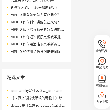
创建个人词汇卡片来帮助记忆？
VIPKID 批改如何助力写作质变？
VIPKID 如何科学讲解英语从句？
VIPKID 如何培养孩子紧急英语能力？
VIPKID 如何通过餐厅点餐教学提升少儿英语应用能力？
VIPKID 如何用酒店场景革新英语教学？
电话咨询
VIPKID 如何用英语日记培养国际化人才？
在线咨询
精选文章
课程价格
spontaneity是什么意思_spontaneity怎么读_音标ˌspɒntə'neɪətɪ
《世界上最愉快活泼的动物书》绘本简介
App下载
dotage是什么意思_dotage怎么读_音标ˈdəʊtɪdʒ