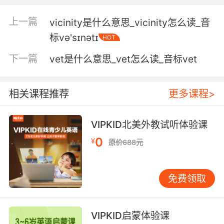
就能向奴隶们证明 我们计划的可行度
上一篇
vicinity是什么意思_vicinity怎么读_音
标və'sɪnətɪ
HOT
5. If successful, it would allow the twins to
reach viability.
下一篇
vet是什么意思_vet怎么读_音标vet
如果成功 可以让双胞胎存活下来
相关课程推荐
更多课程>
6. The way I see it, the real issue is viability.
在我看来 关键点是生存能力
VIPKID北美外教试听体验课
0
¥
7. to determine its viability within the moral
原价688元
principles of this company.
免费领取
之后再决定它的可行性 但不能违背这个公司的道
德底线
8. All I want is for you to provide expert
VIPKID启蒙体验课