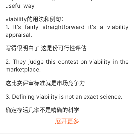
useful way
viability的用法和例句：
1. It's fairly straightforward it's a viability
appraisal.
写得很明白了 这是份可行性评估
2. They judge this contest on viability in the
marketplace.
这比赛评审标准就是市场竞争力
3. Defining viability is not an exact science.
确定存活几率不是精确的科学
展开更多
4. it would demonstrate to the slave
communities the viability of our enterprise.