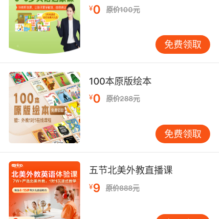
testimony on the viability of her claim.
0
¥
原价100元
我只希望你能提供专家证词 关于她所提出申诉是
否站得住脚
免费领取
9. viability keeps changing as medical
science improves.
100本原版绘本
随着医学的进步 胎儿的生存能力也在不断变化
0
¥
原价288元
10. I'm guessing 20 minutes before that limb
loses viability.
免费领取
我猜再过二十分钟 那条断肢就失去活力了
五节北美外教直播课
9
¥
原价888元