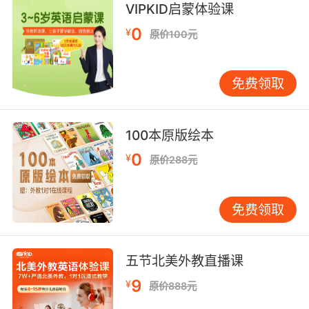
VIPKID启蒙体验课
0
¥
原价100元
免费领取
100本原版绘本
0
¥
原价288元
免费领取
五节北美外教直播课
9
¥
原价888元