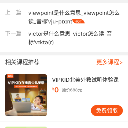
啡
上一篇
viewpoint是什么意思_viewpoint怎么
4. You know, I was a little surprised to see
读_音标ˈvju-pɒɪnt
HOT
you with a redhead, but in any event, you'll
下一篇
victor是什么意思_victor怎么读_音
have beautiful vietnamese children.
标'vɪktə(r)
看到你和红发男在一起 我有些意外 但不管怎样
你们会有一个漂亮的越南孩子
相关课程推荐
更多课程>
VIPKID北美外教试听体验课
0
¥
原价688元
免费领取