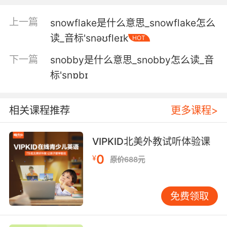
when it was rainy and I was bored and I was
feeling snoopy.
上一篇
snowflake是什么意思_snowflake怎么
读_音标'snəʊfleɪk
HOT
包在杰茜那里 下雨那天 我百无聊赖四处乱翻的时
候 看到了
下一篇
snobby是什么意思_snobby怎么读_音
标'snɒbɪ
相关课程推荐
更多课程>
VIPKID北美外教试听体验课
0
¥
原价688元
免费领取