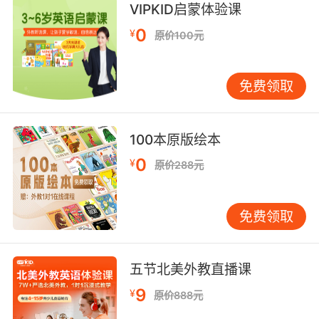
VIPKID启蒙体验课
0
¥
原价100元
免费领取
100本原版绘本
0
¥
原价288元
免费领取
五节北美外教直播课
9
¥
原价888元