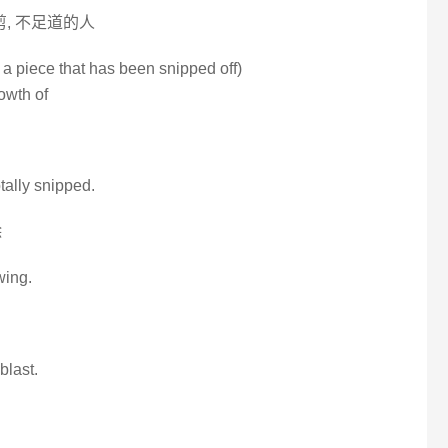
一剪, 不足道的人
 a piece that has been snipped off)
rowth of
otally snipped.
除
ewing.
blast.