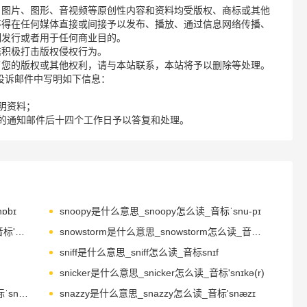
、图片、图形、音视频等原创性内容和资料均受版权、商标或其他
不得在任何媒体直接或间接予以发布、播放、通过信息网络传播、
制发行或者用于任何商业目的。
诺积极打击版权侵权行为。
了您的版权或其他权利，请与本站联系，本站将予以删除等处理。
请您在投诉邮件中写明如下信息：
明资料；
的通知邮件后十四个工作日予以答复和处理。
ɒbɪ
snoopy是什么意思_snoopy怎么读_音标ˈsnu-pɪ
snowflake是什么意思_snowflake怎么读_音标'snəʊfleɪk
snowstorm是什么意思_snowstorm怎么读_音标ˈsnəʊstɔ-m
sniff是什么意思_sniff怎么读_音标snɪf
snicker是什么意思_snicker怎么读_音标'snɪkə(r)
sneaking是什么意思_sneaking怎么读_音标ˈsni-kɪŋ
snazzy是什么意思_snazzy怎么读_音标'snæzɪ