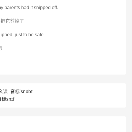
my parents had it snipped off.
妈把它剪掉了
ipped, just to be safe.
吧
么读_音标'snɒbɪ
标snɪf