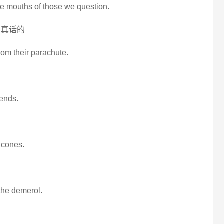
 the mouths of those we question.
出真话的
rom their parachute.
 ends.
g cones.
the demerol.