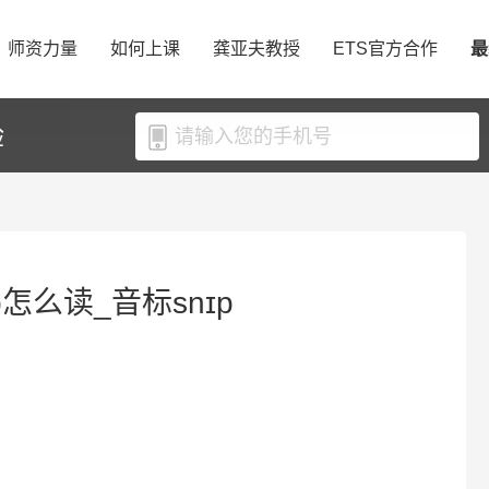
师资力量
如何上课
龚亚夫教授
ETS官方合作
最
验
p怎么读_音标snɪp