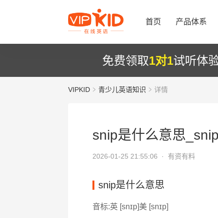
首页
产品体系
免费领取
1对1
试听体
VIPKID
青少儿英语知识
详情
snip是什么意思_sni
2026-01-25 21:55:06 ·
有资有料
snip是什么意思
音标:英 [snɪp]美 [snɪp]