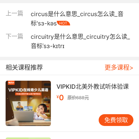
但我認爲 循環經濟是有可能的
上一篇
circus是什么意思_circus怎么读_音
5. A circular wall of stones defined the
标'sɜ-kəs
HOT
cemetery.
下一篇
circuitry是什么意思_circuitry怎么读_
环状的石墙内便是当时的墓地群
音标ˈsɜ-kɪtrɪ
6. This circular movement is transformed to a
complex movement here.
相关课程推荐
更多课程>
这种循环性动作会转变为 一个复杂的运动
VIPKID北美外教试听体验课
7. Mars has a lot of craters, yet most of them
0
are circular.
¥
原价688元
火星有许多陨击坑 而它们大多呈圆形
免费领取
8. ...exhaustion and paranoia and aa strange,
circular rash.