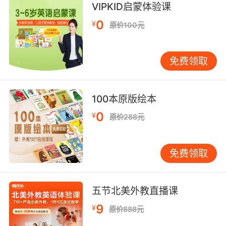
VIPKID启蒙体验课
疲惫 偏执 还有一种奇怪的圆形皮疹
0
¥
原价100元
9. According to our research, the succubus's
feeding pattern is circular.
免费领取
根据我们的调查 魅魔的觅食范围是环状的
10. circular pair and marquise cut diamond
100本原版绘本
clusters.
0
¥
原价288元
环形设计 榄尖形切工的钻石串
免费领取
五节北美外教直播课
9
¥
原价888元