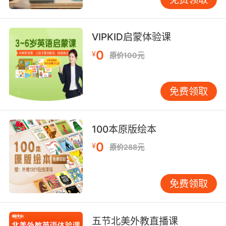
9. This is a hell of a predicament we find
ourselves in.
VIPKID启蒙体验课
我们发现我们正处在一个 非常不利的局面
0
¥
原价100元
10. And in truth, you are as much to blame for
our predicament.
免费领取
說實話 我們被關起來都怪你
100本原版绘本
0
¥
原价288元
免费领取
五节北美外教直播课