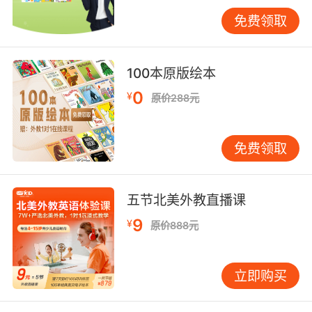
线上一节课的上课时间并不会像线下那么长，高
效利用孩子注意力最集中的时间，以趣味性的动
免费领取
画吸引孩子，而一对一的教学模式，则使孩子课
上的每一分钟都在外教的掌握之下，从而高效教
100本原版绘本
学。
0
¥
原价288元
问题三 网络课程会不会卡顿？
免费领取
互联网教育已经发展的很完善了，专业的课程和
五节北美外教直播课
稳定性是不必担心了，当然也需要良好的网络以
9
¥
原价888元
及设备支持。
立即购买