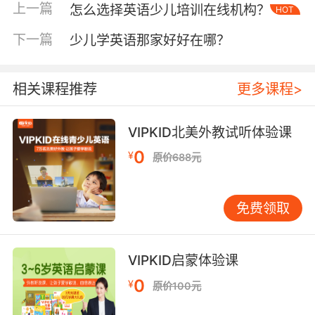
行教学，有的家长担心全外教教学孩子会听不
上一篇
怎么选择英语少儿培训在线机构？
HOT
懂。或者因为孩子是零基础，不敢直接让外教授
下一篇
少儿学英语那家好好在哪？
课。其实这方面的担心完全是不必要的，孩子刚
开始学习英语当然是听不懂的，如果都懂了就不
需要学习了。外教是怎么帮助孩子从听不懂到听
相关课程推荐
更多课程>
得懂的呢？是通过图片视频、动作以及表情等，
建立起具体的情境，在具体的语言情境中，让孩
VIPKID北美外教试听体验课
子体验真实的英语表达。这个过程是直接建立英
语思维的过程，在外教的影响下，孩子犹如置身
0
¥
原价688元
真实纯正的语言环境中，能够相对轻松和高效的
学会用英语进行交流。
免费领取
问题二 孩子是否能集中精力听课？
VIPKID启蒙体验课
0
¥
原价100元