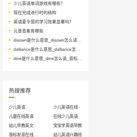
少儿英语单词游戏有哪些？
现在完成进行时的结构
英语夏令营的学习效果显著吗？
元音音素有哪些
disown是什么意思_disown怎么读_音标dɪs'əʊn
dalliance是什么意思_dalliance怎么读_音标ˈdælɪəns
dine是什么意思_dine怎么读_音标daɪn
热搜推荐
少儿英语
少儿英语在线
儿童在线英语
在线少儿英语
幼儿早教英文
宝宝学英语早教
音标发音在线试听
幼儿英语兴趣班