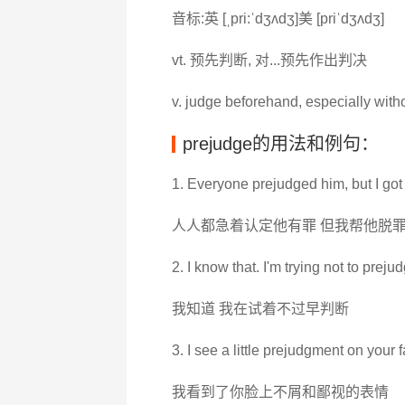
音标:英 [ˌpri:ˈdʒʌdʒ]美 [priˈdʒʌdʒ]
vt. 预先判断, 对...预先作出判决
v. judge beforehand, especially witho
prejudge的用法和例句：
1. Everyone prejudged him, but I got 
人人都急着认定他有罪 但我帮他脱
2. I know that. I'm trying not to preju
我知道 我在试着不过早判断
3. I see a little prejudgment on your f
我看到了你脸上不屑和鄙视的表情