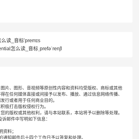
怎么读_音标'premɪs
ential怎么读_音标ˌprefəˈrenʃl
、图片、图形、音视频等原创性内容和资料均受版权、商标或其他
不得在任何媒体直接或间接予以发布、播放、通过信息网络传播、
制发行或者用于任何商业目的。
诺积极打击版权侵权行为。
了您的版权或其他权利，请与本站联系，本站将予以删除等处理。
请您在投诉邮件中写明如下信息：
明资料；
的通知邮件后十四个工作日予以答复和处理。