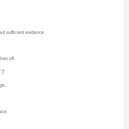
ut sufficient evidence
him off.
罪了
dge.
ace.