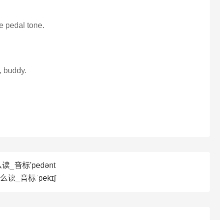
he pedal tone.
, buddy.
读_音标'pedәnt
怎么读_音标ˈpekɪʃ