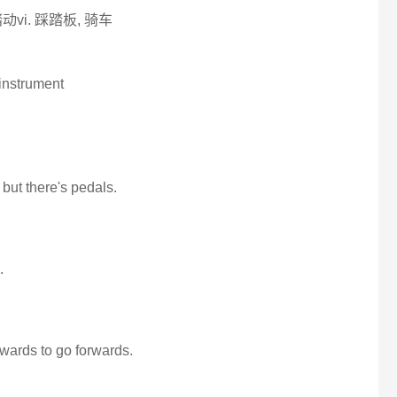
动vi. 踩踏板, 骑车
instrument
but there's pedals.
.
wards to go forwards.