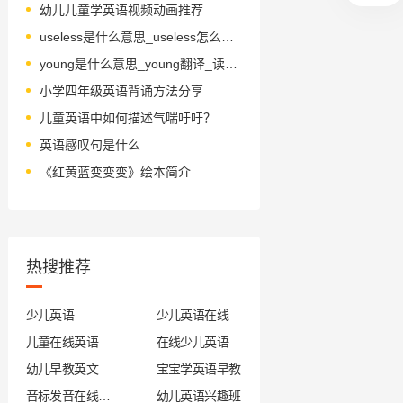
幼儿儿童学英语视频动画推荐
useless是什么意思_useless怎么读_音标ˈju-sləs
young是什么意思_young翻译_读音_用法_翻译
小学四年级英语背诵方法分享
儿童英语中如何描述气喘吁吁？
英语感叹句是什么
《红黄蓝变变变》绘本简介
热搜推荐
少儿英语
少儿英语在线
儿童在线英语
在线少儿英语
幼儿早教英文
宝宝学英语早教
音标发音在线试听
幼儿英语兴趣班