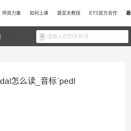
师资力量
如何上课
龚亚夫教授
ETS官方合作
最
验
dal怎么读_音标ˈpedl