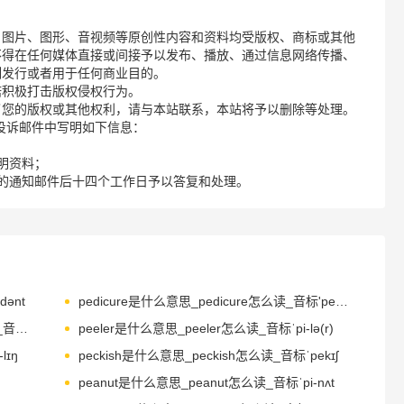
、图片、图形、音视频等原创性内容和资料均受版权、商标或其他
不得在任何媒体直接或间接予以发布、播放、通过信息网络传播、
制发行或者用于任何商业目的。
诺积极打击版权侵权行为。
了您的版权或其他权利，请与本站联系，本站将予以删除等处理。
请您在投诉邮件中写明如下信息：
明资料；
的通知邮件后十四个工作日予以答复和处理。
әnt
pedicure是什么意思_pedicure怎么读_音标'pedikjuә
pedometer是什么意思_pedometer怎么读_音标peˈdɒmɪtə(r)
peeler是什么意思_peeler怎么读_音标ˈpi-lə(r)
lɪŋ
peckish是什么意思_peckish怎么读_音标ˈpekɪʃ
peanut是什么意思_peanut怎么读_音标ˈpi-nʌt