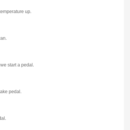
temperature up.
van.
 we start a pedal.
brake pedal.
al.