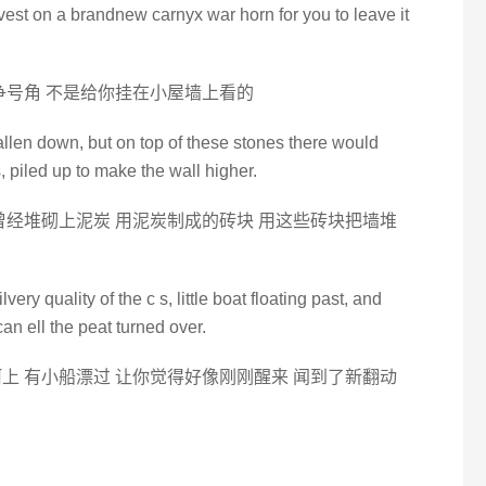
vest on a brandnew carnyx war horn for you to leave it
争号角 不是给你挂在小屋墙上看的
fallen down, but on top of these stones there would
, piled up to make the wall higher.
曾经堆砌上泥炭 用泥炭制成的砖块 用这些砖块把墙堆
lvery quality of the c s, little boat floating past, and
an ell the peat turned over.
上 有小船漂过 让你觉得好像刚刚醒来 闻到了新翻动