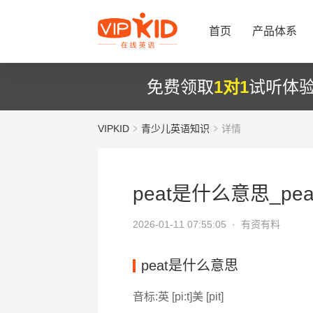
首页
产品体系
免费领取
1对1
试听体
VIPKID
青少儿英语知识
详情
peat是什么意思_pea
2026-01-11 07:55:05 ·
有资有料
peat是什么意思
音标:英 [pi:t]美 [pit]