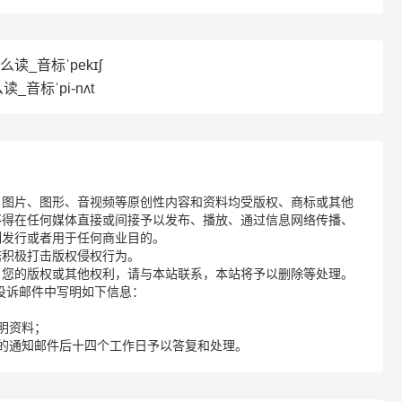
怎么读_音标ˈpekɪʃ
读_音标ˈpi-nʌt
、图片、图形、音视频等原创性内容和资料均受版权、商标或其他
不得在任何媒体直接或间接予以发布、播放、通过信息网络传播、
制发行或者用于任何商业目的。
诺积极打击版权侵权行为。
了您的版权或其他权利，请与本站联系，本站将予以删除等处理。
请您在投诉邮件中写明如下信息：
明资料；
的通知邮件后十四个工作日予以答复和处理。