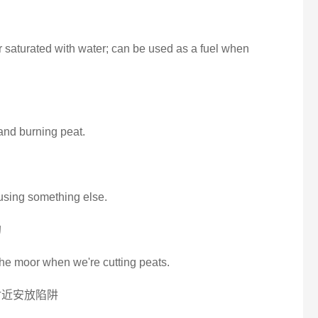
r saturated with water; can be used as a fuel when
and burning peat.
 using something else.
的
the moor when we're cutting peats.
附近安放陷阱