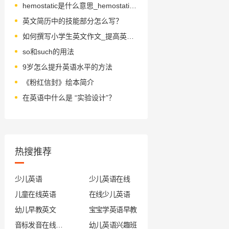
hemostatic是什么意思_hemostatic怎么读_音标ˌhi-mə'stætɪk
英文简历中的技能部分怎么写？
如何撰写小学生英文作文_提高英文作文的写作能力
so和such的用法
9岁怎么提升英语水平的方法
《粉红信封》绘本简介
在英语中什么是 “实验设计”？
热搜推荐
少儿英语
少儿英语在线
儿童在线英语
在线少儿英语
幼儿早教英文
宝宝学英语早教
音标发音在线试听
幼儿英语兴趣班