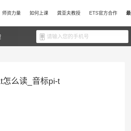
师资力量
如何上课
龚亚夫教授
ETS官方合作
最
验
t怎么读_音标pi-t