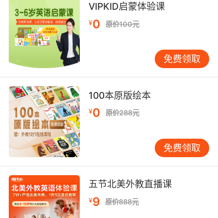
部分原因是... 我并不是在否认这全是我的错 但部
VIPKID启蒙体验课
分原因在于 这就是生活
0
¥
原价100元
9. Once part of it, you're part of it forever.
一旦你成为这里的一部分 你就永远无法逃离
免费领取
10. You're part of me, you're an actual part of
me.
100本原版绘本
0
¥
你是我的一部分 你真的是我的一部分
原价288元
免费领取
五节北美外教直播课
9
¥
原价888元