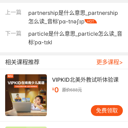
5. All the parts of you, the sad parts, the
messy parts.
上一篇
partnership是什么意思_partnership
你的全部 悲伤的你 凌乱的你
怎么读_音标ˈpɑ-tnəʃɪp
HOT
下一篇
particle是什么意思_particle怎么读_音
6. But shapewise I'm part cat, part elephant,
part dolphin.
标ˈpɑ-tɪkl
但是外形上一部分是猫 还有大象和海豚
相关课程推荐
更多课程>
7. And if she was part of it then, she's part of
it now.
VIPKID北美外教试听体验课
如果她那时就参与了 那她现在一定也脱不了干系
0
¥
原价688元
8. Part of this and I'm not talking about the
part that's all my fault but part of it, it's just
免费领取
life.