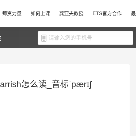
师资力量
如何上课
龚亚夫教授
ETS官方合作
最
验
arrish怎么读_音标ˈpærɪʃ