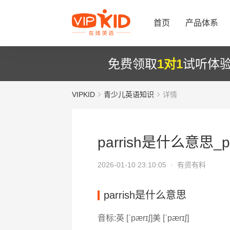
首页
产品体系
免费领取
1对1
试听体
VIPKID
青少儿英语知识
详情
parrish是什么意思_p
2026-01-10 23:10:05 ·
有资有料
parrish是什么意思
音标:英 [ˈpærɪʃ]美 [ˈpærɪʃ]