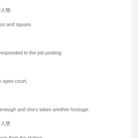
险人物
ass and square.
responded to the job posting.
in open court.
g enough and she's taken another hostage.
名人质
ers from the station.