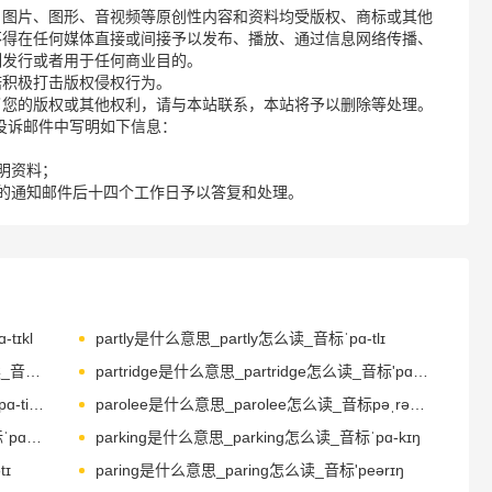
、图片、图形、音视频等原创性内容和资料均受版权、商标或其他
不得在任何媒体直接或间接予以发布、播放、通过信息网络传播、
制发行或者用于任何商业目的。
诺积极打击版权侵权行为。
了您的版权或其他权利，请与本站联系，本站将予以删除等处理。
请您在投诉邮件中写明如下信息：
明资料；
的通知邮件后十四个工作日予以答复和处理。
tɪkl
partly是什么意思_partly怎么读_音标ˈpɑ-tlɪ
partnership是什么意思_partnership怎么读_音标ˈpɑ-tnəʃɪp
partridge是什么意思_partridge怎么读_音标'pɑ-tridʒ
partying是什么意思_partying怎么读_音标'pɑ-ti-ɪŋ
parolee是什么意思_parolee怎么读_音标pəˌrəʊ'li-
parlance是什么意思_parlance怎么读_音标ˈpɑ-ləns
parking是什么意思_parking怎么读_音标ˈpɑ-kɪŋ
tɪ
paring是什么意思_paring怎么读_音标'peərɪŋ