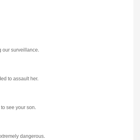
g our surveillance.
ed to assault her.
 to see your son.
extremely dangerous.