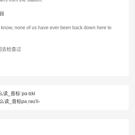
器
ou know, none of us have ever been back down here to
回去检查过
么读_音标ˈpɑ-tɪkl
读_音标pəˌrəʊ'li-