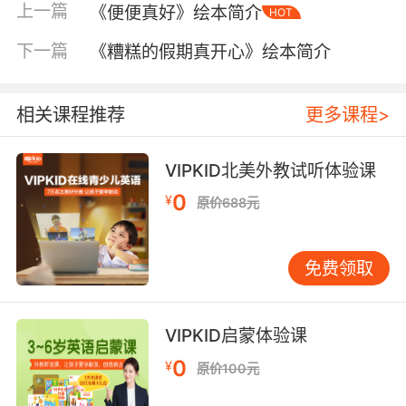
上一篇
《便便真好》绘本简介
HOT
下一篇
《糟糕的假期真开心》绘本简介
相关课程推荐
更多课程>
VIPKID北美外教试听体验课
0
¥
原价688元
内容简介
免费领取
从前有一个国王，他最喜欢吃煎荷包蛋。某天，
国王在城堡里闲逛的时候，一时兴起悄悄打开了
鸡舍门，没想到引来几百只鸡追着他跑。王宫卫
VIPKID启蒙体验课
队们平息鸡的骚乱后，为了找出闯祸的“犯人”，
0
¥
原价100元
在王国内进行了大搜查，可是谁能想到国王就是
犯人呢，除了那只跟着国王进了房间的母鸡……