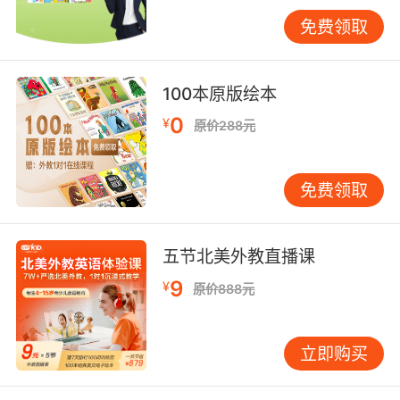
免费领取
寺村辉夫的这个故事很容易让人联想起著名童话
《国王长着驴耳朵》，但相比起来，寺村辉夫笔
下的这个国王，虽然贪玩、贪吃、爱说任性的
100本原版绘本
话，却一点儿也不让人讨厌，加上画家长新太为
0
¥
其塑造的不管哪里都圆乎乎的形象，更是透露出
原价288元
一股孩子般的天真。整个故事风趣幽默，有着令
人称道的独特童趣。
免费领取
媒体评论
五节北美外教直播课
9
¥
原价888元
日本安徒生奖得主 寺村辉夫 代表作
立即购买
《圆白菜小弟》作者 长新太 童心绘制