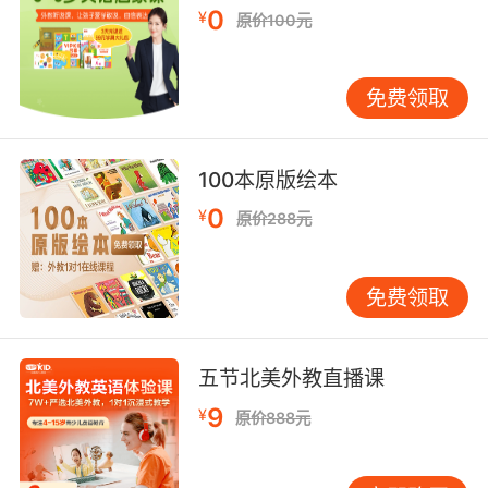
0
¥
原价100元
那时命令数据流会出现一个高峰
10. It's about embarrassing the president, and
免费领取
it will be a blip.
这就是要令总统难堪 这个问题很快就会被淹没
100本原版绘本
0
¥
原价288元
免费领取
五节北美外教直播课
9
¥
原价888元