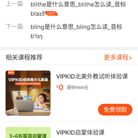
上一篇
blithe是什么意思_blithe怎么读_音标
我一只接收到信号 很弱 但是就在这
blaɪð
HOT
5. This is a blip, a temporary intifada.
下一篇
bling是什么意思_bling怎么读_音标
b'lɪŋ
这只是暂时的 一场临时的
6. All thiall this, this is just a blip.
相关课程推荐
更多课程>
这一切 都只是小打小闹
VIPKID北美外教试听体验课
7. The no marks killer. I've been getting a blip.
0
¥
原价688元
"无迹杀手" 我一直接收到信号
8. Today was just a blip, an aberration.
免费领取
今天只是短暂失控 一时过失
VIPKID启蒙体验课
9. There will be a blip in the command flow.