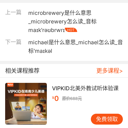
即便一个行星上有生命 这种生命也可能只是微生
物 可以很微小
上一篇
microbrewery是什么意思
_microbrewery怎么读_音标
5. See, the microbial friends in the water
maɪk'rəʊbrwrɪ
caused an ear infection.
HOT
下一篇
michael是什么意思_michael怎么读_音
水里的微生物朋友 造成了她耳朵感染
标'maɪkəl
6. On earth, microbial life can thrive in places
like this.
相关课程推荐
更多课程>
在地球上 微生物完全可以 在这种环境下生存
VIPKID北美外教试听体验课
7. It's all thanks to something clever called a
microbial fuel cell.
0
¥
原价688元
这要归功于一个智能的 名为微生物燃料电池的装
置
免费领取