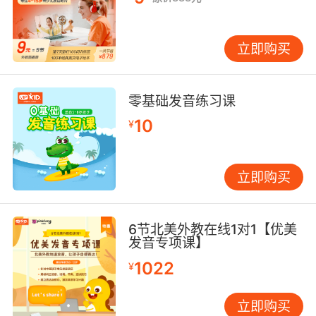
立即购买
零基础发音练习课
10
¥
立即购买
6节北美外教在线1对1【优美
发音专项课】
1022
¥
立即购买