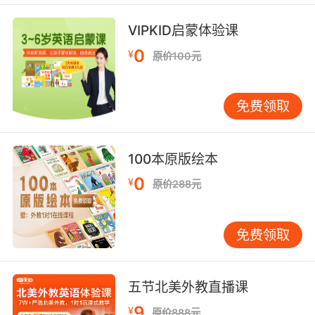
8. And the thing that's cool about that is you
can go to hydrothermal systems on earth and
VIPKID启蒙体验课
they're teeming with microbial life.
0
¥
原价100元
这件事令人兴奋的原因是 参考一下在地球上的热
液系统 它们富含微生物
免费领取
9. Eight dead flies in the microbial fuel cells
makes it work for about 12 days.
100本原版绘本
八只蝇虫通过微生物燃料电池 可供机器人运转约
0
¥
原价288元
十二天
10. It can describe the biosphere of the entire
免费领取
planet, or the microbial community living on
the skin of a spider.
五节北美外教直播课
它可以用来概括整个地球的生物圈 或者生活在某
只蜘蛛皮肤上的微生物群落
9
¥
原价888元