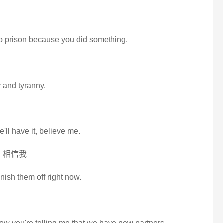
to prison because you did something.
y and tyranny.
e'll have it, believe me.
 相信我
inish them off right now.
ow you're telling me that we have new partners.