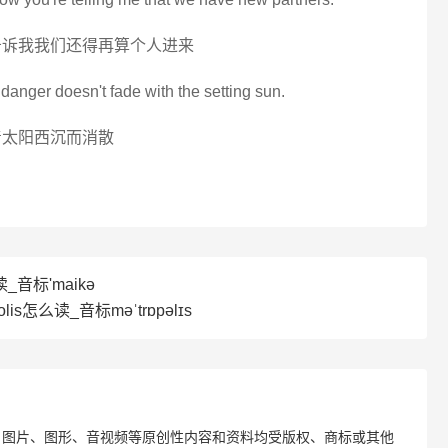
告诉我我们还得再算个人进来
 danger doesn't fade with the setting sun.
着太阳西沉而消散
_音标'maikә
olis怎么读_音标məˈtrɒpəlɪs
、图片、图形、音视频等原创性内容和资料均受版权、商标或其他