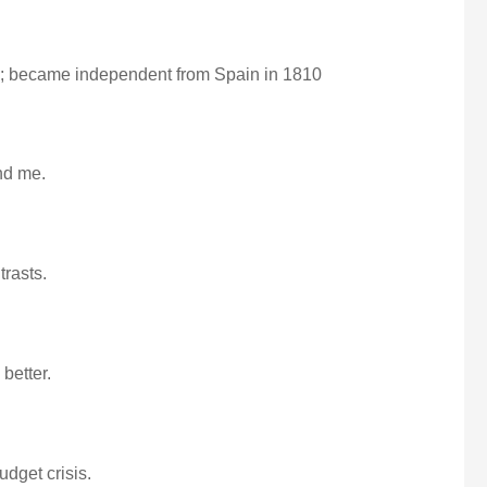
ca; became independent from Spain in 1810
nd me.
trasts.
better.
udget crisis.