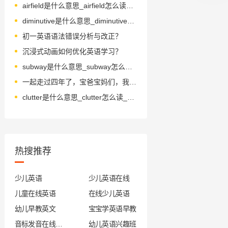
airfield是什么意思_airfield怎么读_音标'eəfi-ld
diminutive是什么意思_diminutive怎么读_音标dɪˈmɪnjətɪv
初一英语语法错误分析与改正？
沉浸式动画如何优化英语学习？
subway是什么意思_subway怎么读_音标'sʌbweɪ
一起走过四年了，宝爸宝妈们，我们有些掏心窝的话跟你说（独家视频）
clutter是什么意思_clutter怎么读_音标'klʌtə(r)
热搜推荐
少儿英语
少儿英语在线
儿童在线英语
在线少儿英语
幼儿早教英文
宝宝学英语早教
音标发音在线试听
幼儿英语兴趣班