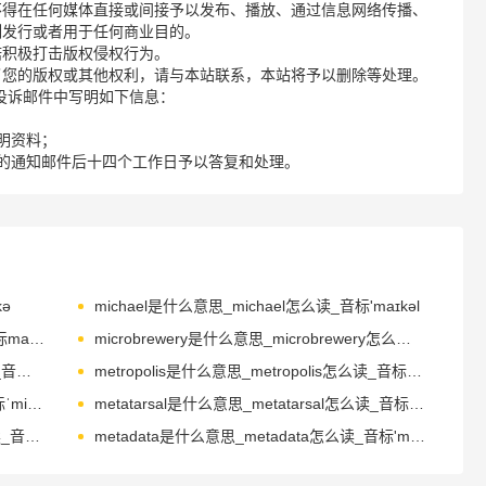
不得在任何媒体直接或间接予以发布、播放、通过信息网络传播、
制发行或者用于任何商业目的。
诺积极打击版权侵权行为。
了您的版权或其他权利，请与本站联系，本站将予以删除等处理。
请您在投诉邮件中写明如下信息：
明资料；
的通知邮件后十四个工作日予以答复和处理。
ә
michael是什么意思_michael怎么读_音标'maɪkəl
microbial是什么意思_microbial怎么读_音标maɪ'krəʊbɪəl
microbrewery是什么意思_microbrewery怎么读_音标maɪk'rəʊbrwrɪ
microgram是什么意思_microgram怎么读_音标ˈmaɪkrəʊgræm
metropolis是什么意思_metropolis怎么读_音标məˈtrɒpəlɪs
methane是什么意思_methane怎么读_音标ˈmi-θeɪn
metatarsal是什么意思_metatarsal怎么读_音标ˌmetəˈtɑ-sl
metaphysic是什么意思_metaphysic怎么读_音标,metә'fizik
metadata是什么意思_metadata怎么读_音标'metədeɪtə