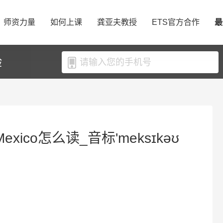
师资力量
如何上课
龚亚夫教授
ETS官方合作
最
验
exico怎么读_音标'meksɪkəʊ