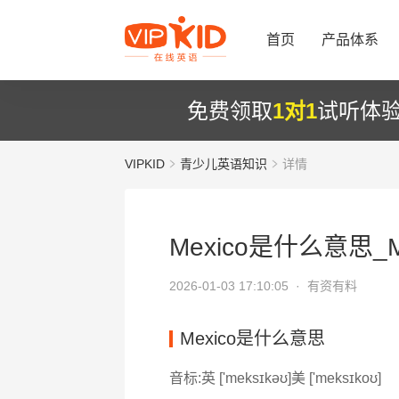
首页
产品体系
免费领取
1对1
试听体
VIPKID
青少儿英语知识
详情
Mexico是什么意思_M
2026-01-03 17:10:05 ·
有资有料
Mexico是什么意思
音标:英 ['meksɪkəʊ]美 ['meksɪkoʊ]