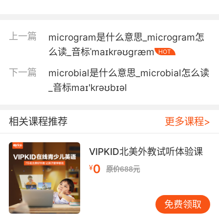
to a multinational conglomerate.
我谈了个交易 把我的小酿酒坊 卖给一家跨国大企
上一篇
microgram是什么意思_microgram怎
业
么读_音标ˈmaɪkrəʊgræm
HOT
下一篇
microbial是什么意思_microbial怎么读
_音标maɪ'krəʊbɪəl
相关课程推荐
更多课程>
VIPKID北美外教试听体验课
0
¥
原价688元
免费领取