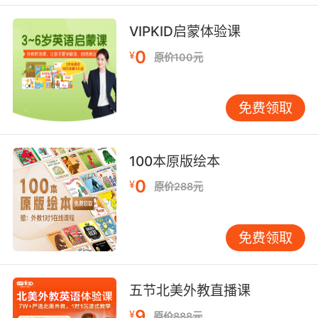
VIPKID启蒙体验课
0
¥
原价100元
免费领取
100本原版绘本
0
¥
原价288元
免费领取
五节北美外教直播课
9
¥
原价888元