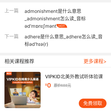
我也想到了其他某些形容词
上一篇
admonishment是什么意思
_admonishment怎么读_音标
5. I hope you're referring to the modern use of
əd'mɒnɪʃmənt
the adjective.
HOT
下一篇
adhere是什么意思_adhere怎么读_音
我希望你说的是现代英语中"友善"的意思
标əd'hɪə(r)
6. She found you ug, arrogant and several
other choice adjectives.
相关课程推荐
更多课程>
她说你自命不凡 高傲无比 还用了很多其他形容词
VIPKID北美外教试听体验课
7. Don't forget, the reviewer said you used
too many adjectives before.
0
¥
原价688元
别忘了 评论家说过 你之前用的形容词太多了
免费领取
8. It's an adjective, though, ironically, most