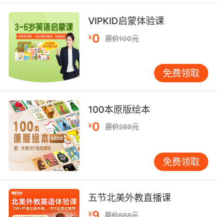
words that end in "ly" are adverbs.
VIPKID启蒙体验课
是个形容词 虽然 讽刺地说 大多数 以ly结尾的单
0
词都是副词
¥
原价100元
9. I... I have no want to write some twobit
horror novel with ghoulish adjectives.
免费领取
我不想写一些不入流的恐怖小说 用一些病态的形
容词
100本原版绘本
0
¥
原价288元
10. I'll make a fist of it , on the hoof, as it were
clever: adjective
meaningadroit,nimble,dextrous.
免费领取
好 我试一试 聪明 形容词 意思是机敏 敏捷 灵巧
五节北美外教直播课
9
¥
原价888元