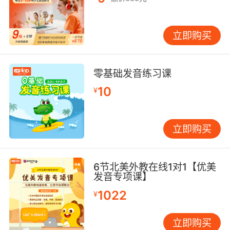
立即购买
零基础发音练习课
10
¥
立即购买
6节北美外教在线1对1【优美
发音专项课】
1022
¥
立即购买