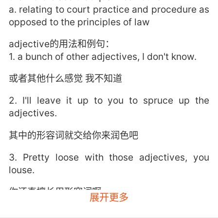
a. relating to court practice and procedure as
opposed to the principles of law
adjective的用法和例句：
1. a bunch of other adjectives, I don't know.
或者其他什么感觉 我不知道
2. I'll leave it up to you to spruce up the
adjectives.
其中的形容词就交给你来润色吧
3. Pretty loose with those adjectives, you
louse.
你还真擅长用形容词啊
展开更多
4. Well, other adjectives do come to mind.