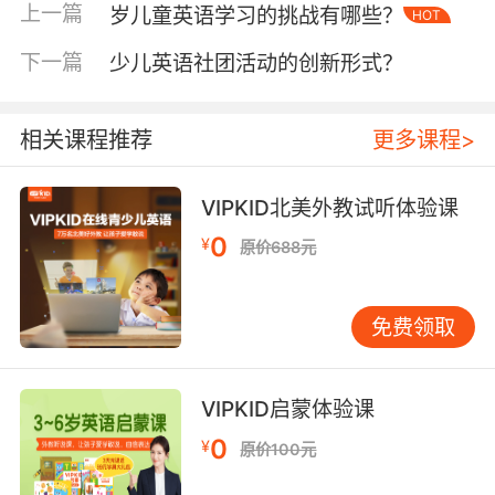
value most?）开启对话，随即通过"正好这款设
上一篇
岁儿童英语学习的挑战有哪些？
HOT
备的降噪技术获得过红点设计
下一篇
少儿英语社团活动的创新形式？
奖"（Coincidentally, this device's noise-
canceling tech won a Red Dot Award）实现价
值嫁接。VIPKID情景教学法强调的"问题引导-解
相关课程推荐
更多课程>
决方案"话术结构，能显著增强推荐说服力。
三、破解跨文化认知差异壁垒
VIPKID北美外教试听体验课
《跨文化营销白皮书》揭示，68%的推荐失败源
0
¥
原价688元
于文化误判。面对欧美客户需强调个人价值主
张，如"This eco-packaging reduces your
carbon footprint by 30%"；而亚洲市场更关注
免费领取
集体效益，可表述为"Group purchases enjoy
exclusive discounts"。VIPKID文化对比课程指
出，英美消费者偏好直接利益陈述，东南亚客户
VIPKID启蒙体验课
则重视社交认同，这要求推荐者具备动态调整话
0
¥
原价100元
术的能力。