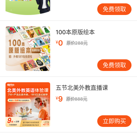
在VIPKID教学实践中，我们创新推出"三维推荐
免费领取
力"培养模型：通过200+小时情景对话夯实语言
基础，借助商业案例库训练价值提炼能力，依托
跨文化项目提升语境适配度。最新跟踪数据显
100本原版绘本
示，完成该体系的学员在模拟销售场景中的转化
0
¥
原价288元
率达到行业平均水平的2.3倍。
掌握英语产品推荐的本质，是培养全球化商业思
免费领取
维的过程。VIPKID建议学习者构建"语言能力×行
业知识×文化洞察"的三维能力矩阵，通过持续的
场景化训练，将推荐话术转化为创造价值的沟通
五节北美外教直播课
艺术。未来研究可深入探索AI辅助推荐系统的人
性化设计，在科技赋能时代延续人文沟通的温
9
¥
原价888元
度。
立即购买