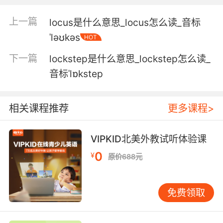
所以会是你 被他们丢进大牢
上一篇
locus是什么意思_locus怎么读_音标
6. Lucas, there's a knife in evidence lockup.
ˈləʊkəs
HOT
卢卡斯 证物柜里有把刀
下一篇
lockstep是什么意思_lockstep怎么读_
音标ˈlɒkstep
7. It should still be in lockup with the rest of
the evidence.
相关课程推荐
更多课程>
所以现在应该和其它证物锁在一起了
8. Figure the safest place for me is lockup.
VIPKID北美外教试听体验课
0
¥
原价688元
我觉得现在对我来说最安全的地方就是监狱了
9. I removed a firearm from evidence lockup.
免费领取
我从证物储藏柜里拿了一把枪