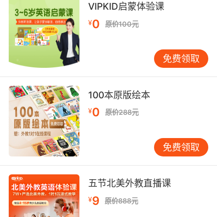
10. The jewelry's gone. It was taken from
VIPKID启蒙体验课
lockup.
0
¥
原价100元
首饰现在不见了 被人从证物室拿走了
免费领取
100本原版绘本
0
¥
原价288元
免费领取
五节北美外教直播课
9
¥
原价888元