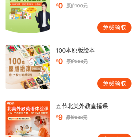
10. jo, you shouldn't be anywhere near this
0
¥
原价100元
case.
乔 你不该和这案子扯上任何关系
免费领取
100本原版绘本
0
¥
原价288元
免费领取
五节北美外教直播课
9
¥
原价888元