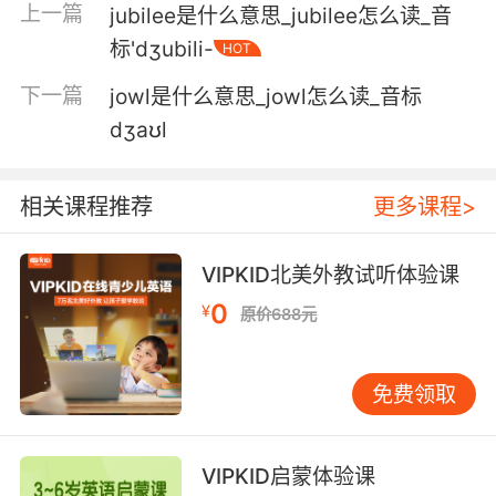
上一篇
jubilee是什么意思_jubilee怎么读_音
6. jo is the most feminist, like, activist.
标'dʒubili-
HOT
乔是十足的女权主义者 积极分子
下一篇
jowl是什么意思_jowl怎么读_音标
dʒaʊl
7. jo's wild imagination has been there in
advance of me.
相关课程推荐
更多课程>
乔疯狂大胆的想象早已先我一步到达了那里
8. jo, you were exhausted and out of your
VIPKID北美外教试听体验课
mind on that flight.
0
¥
原价688元
乔 你那时候很累了 坐飞机坐得晕晕的
免费领取
9. jo and I cut a deal, and I stashed it.
乔和我定了协议 我就把它藏起来了
VIPKID启蒙体验课