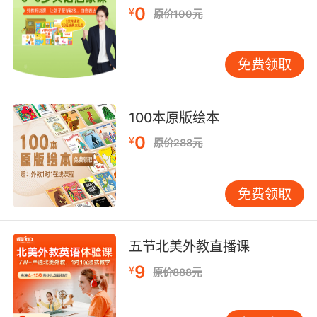
0
¥
原价100元
今晚得让理事会集合一下 在大赦年会之前
9. Now, as is our custom, at the jubilee, we
免费领取
celebrate the soldiers who stand on our
walls, who protect us, keep us safe so that
we can enjoy this life, but tonight we have
100本原版绘本
something extra special.
0
¥
原价288元
依据我们的传统 在大赦年会 我们歌颂驻守城墙的
士兵 他们保护我们 我们才能享受安逸的生活 但
是今晚 我们有特别节目
免费领取
五节北美外教直播课
9
¥
原价888元