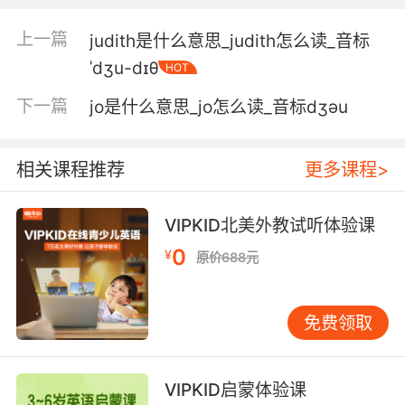
所以今晚大赦年会之后 我们按计划离开这儿
上一篇
judith是什么意思_judith怎么读_音标
5. So we are looking forward to the
ˈdʒu-dɪθ
HOT
announcement at the jubilee.
下一篇
jo是什么意思_jo怎么读_音标dʒәu
话说回来 我期待着 明天你在大赦年会上宣布婚约
6. The city will be busy with the jubilee, and
相关课程推荐
更多课程>
you could slip out.
明晚全城都要去参加大赦年会 你可以趁机溜出来
VIPKID北美外教试听体验课
0
¥
7. Come one, come all to the cartwheel
原价688元
jubilee.
免费领取
欢迎大家参加侧手翻社团的庆典
8. We need to bring the council together
today before the jubilee.
VIPKID启蒙体验课