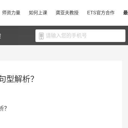
师资力量
如何上课
龚亚夫教授
ETS官方合作
最
验
句型解析？
析？