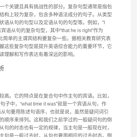
一个关键且具有挑战性的部分。复杂句型通常是指包
结构上较为复杂，包含多种语法成分的句子。从类型
状语从句的句型以及定语从句的句型等。例如，“I
是一个含有宾语从句的复杂句型，其中“that he is right”作为
结构就比简单的主谓宾结构要复杂一些。据相关教育研究表
握这些复杂句型是提升英语综合能力的重要环节，它
读理解和写作表达有着深远的影响。
析
较高。它的特点是在复合句中作主句的宾语。比如，
.” 在这个句子中，“what time it was”就是一个宾语从句，作
，宾语从句要用陈述句语序，也就是说，虽然是疑问词引
的顺序来排列。这和我们之前学过的一般疑问句的倒
从句的时态也有一定的规律，当主句是一般现在时，
主句是一般过去时，从句也要用相应的过去时态。例