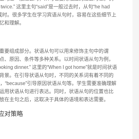
ijing twice.” 这里主句“said”是一般过去时，从句“he had
”就用了过去完成时。很多学生在学习宾语从句时，容易在这些细节上
忆和理解。
重要组成部分。状语从句可以用来修饰主句中的谓
点、原因、条件等多种关系。以时间状语从句为例，
s cooking dinner.” 这里的“When I got home”就是时间状语
背景。在引导状语从句时，不同的关系词有着不同的
，“because”引导原因状语从句等。学生需要准确理解
运用状语从句进行表达。同时，状语从句的位置也比
放在主句之后，这取决于具体的语境和表达需要。
应对策略