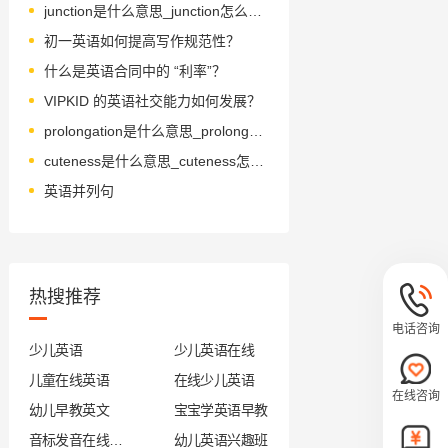
junction是什么意思_junction怎么读_音标'dʒʌŋkʃn
初一英语如何提高写作规范性？
什么是英语合同中的 “利率”？
VIPKID 的英语社交能力如何发展？
prolongation是什么意思_prolongation怎么读_音标.prәulɒŋ'geiʃәn
cuteness是什么意思_cuteness怎么读_音标kju-tnəs
英语并列句
热搜推荐
电话咨询
少儿英语
少儿英语在线
儿童在线英语
在线少儿英语
在线咨询
幼儿早教英文
宝宝学英语早教
音标发音在线试听
幼儿英语兴趣班