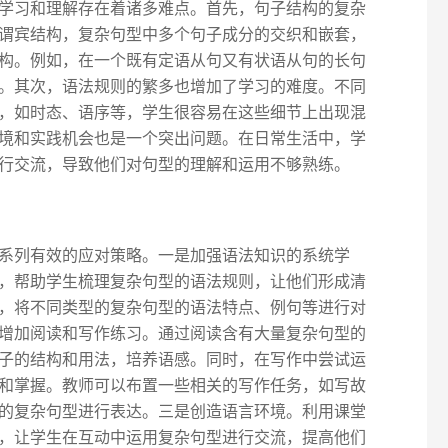
学习和理解存在着诸多难点。首先，句子结构的复杂
谓宾结构，复杂句型中多个句子成分的交织和嵌套，
构。例如，在一个既有定语从句又有状语从句的长句
。其次，语法规则的繁多也增加了学习的难度。不同
，如时态、语序等，学生很容易在这些细节上出现混
境和实践机会也是一个突出问题。在日常生活中，学
行交流，导致他们对句型的理解和运用不够熟练。
系列有效的应对策略。一是加强语法知识的系统学
，帮助学生梳理复杂句型的语法规则，让他们形成清
，将不同类型的复杂句型的语法特点、例句等进行对
增加阅读和写作练习。通过阅读含有大量复杂句型的
子的结构和用法，培养语感。同时，在写作中尝试运
和掌握。教师可以布置一些相关的写作任务，如写故
的复杂句型进行表达。三是创造语言环境。利用课堂
，让学生在互动中运用复杂句型进行交流，提高他们