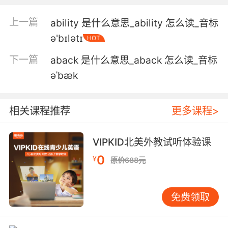
5. abel would have shot them in the head
上一篇
ability 是什么意思_ability 怎么读_音标
right after he shot you and me.
ə'bɪlətɪ
HOT
艾贝尔就会直接爆他们的头了 而且会先杀了我们
下一篇
aback 是什么意思_aback 怎么读_音标
俩
əˈbæk
6. abel found out his wife was sleeping with
her psychic, so he killed him in the bedroom.
相关课程推荐
更多课程>
亚伯发现他妻子和她的灵媒有私情 所以就在卧室
把灵媒杀了
VIPKID北美外教试听体验课
0
7. abel doesn't earn enough to make a decent
¥
原价688元
income and he's not getting enough
schooling to have a decent education, so he's
免费领取
trapped.
阿贝尔没有足够的收入 他也上不了足够的学 以得