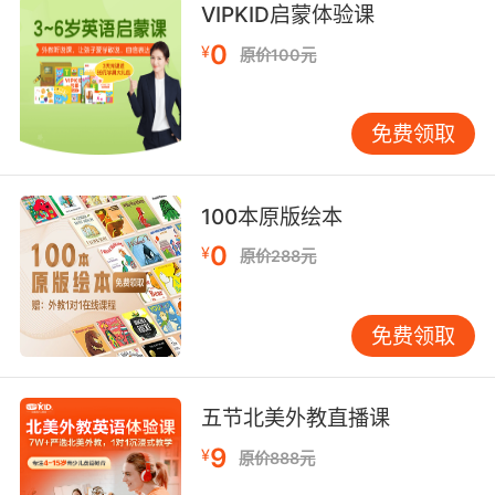
outcomes and diseasefree intervals.
VIPKID启蒙体验课
0
¥
原价100元
一项回顾性调查 聚焦在治疗结果 和无病间隔
9. Cash deposits of various amounts at
免费领取
irregular intervals.
不定期存入不同金额的现金存款
100本原版绘本
10. A regular interval of shots suggests a
0
¥
原价288元
single shooter.
停顿间隔很规律 所以是一个人
免费领取
五节北美外教直播课
9
¥
原价888元