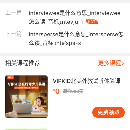
米娜 这些间期看着不错
上一篇
interviewee是什么意思_interviewee
怎么读_音标ˌɪntəvju-ˈi-
HOT
5. He's having a lucid interval. It happens
with a brain injury.
下一篇
intersperse是什么意思_intersperse怎
么读_音标ˌɪntə'spɜ-s
他在经历清醒期 这是脑损伤的常见情况
6. It's mechanical. It seems to come at regular
相关课程推荐
更多课程>
intervals.
是机械声 似乎每隔固定的时间就会响一次
VIPKID北美外教试听体验课
0
7. I became insane, with long intervals of
¥
原价688元
horrible sanity.
于是我瘋了 經常長時間地發瘋
免费领取
8. A retrospective review focused on