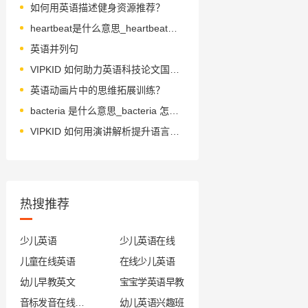
如何用英语描述健身资源推荐？
heartbeat是什么意思_heartbeat怎么读_音标ˈhɑ-tbi-t
英语并列句
VIPKID 如何助力英语科技论文国际传播？
英语动画片中的思维拓展训练？
bacteria 是什么意思_bacteria 怎么读_音标 bæk'tɪərɪə
VIPKID 如何用演讲解析提升语言教育？
热搜推荐
少儿英语
少儿英语在线
儿童在线英语
在线少儿英语
幼儿早教英文
宝宝学英语早教
音标发音在线试听
幼儿英语兴趣班