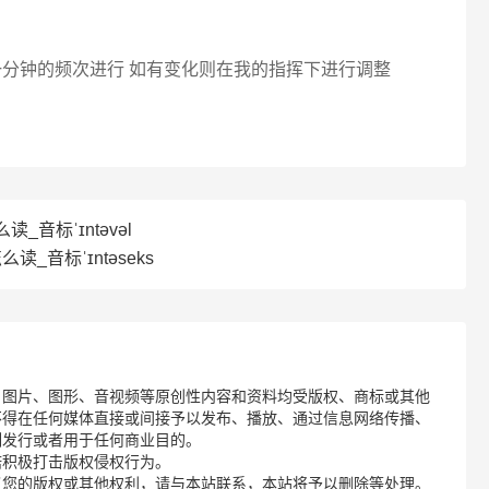
一分钟的频次进行 如有变化则在我的指挥下进行调整
么读_音标ˈɪntəvəl
怎么读_音标ˈɪntəseks
、图片、图形、音视频等原创性内容和资料均受版权、商标或其他
不得在任何媒体直接或间接予以发布、播放、通过信息网络传播、
制发行或者用于任何商业目的。
诺积极打击版权侵权行为。
了您的版权或其他权利，请与本站联系，本站将予以删除等处理。