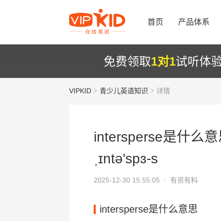
首页
产品体系
免费领取
1对1
试听体
VIPKID
青少儿英语知识
详情
intersperse是什么
ˌɪntə'spɜ-s
2025-12-30 15:55:05 ·
有资有料
intersperse是什么意思