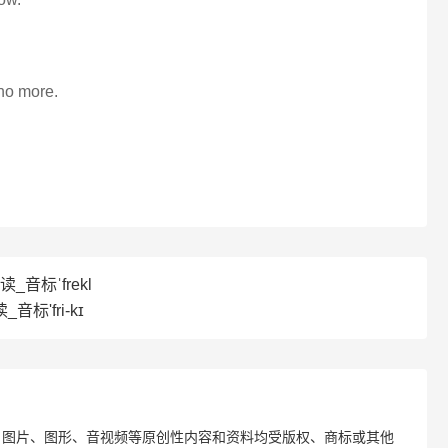
 no more.
读_音标ˈfrekl
音标'fri-kɪ
、图片、图形、音视频等原创性内容和资料均受版权、商标或其他