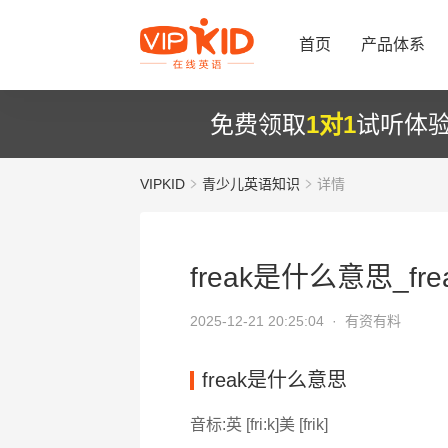
首页
产品体系
免费领取
1对1
试听体
VIPKID
青少儿英语知识
详情
freak是什么意思_fre
2025-12-21 20:25:04 ·
有资有料
freak是什么意思
音标:英 [fri:k]美 [frik]