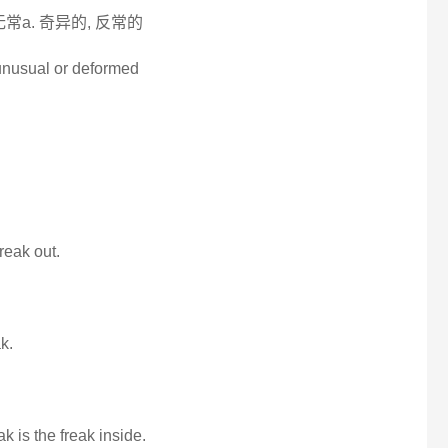
常a. 奇异的, 反常的
 unusual or deformed
freak out.
k.
k is the freak inside.