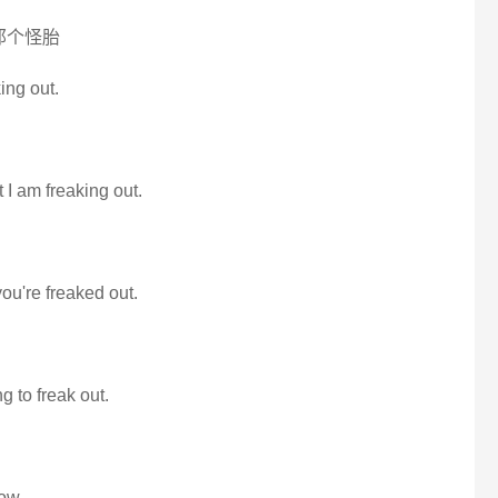
那个怪胎
king out.
ut I am freaking out.
you're freaked out.
ng to freak out.
how.