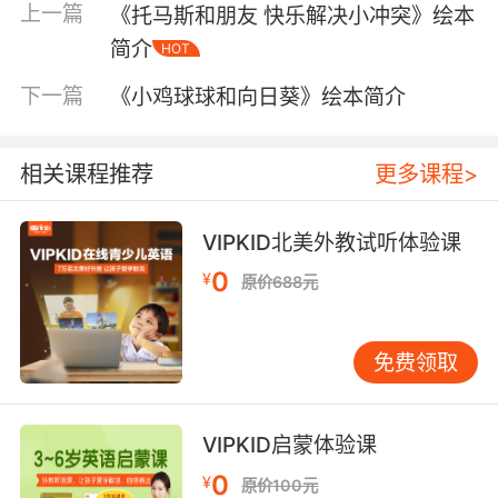
上一篇
《托马斯和朋友 快乐解决小冲突》绘本
简介
HOT
下一篇
《小鸡球球和向日葵》绘本简介
相关课程推荐
更多课程>
VIPKID北美外教试听体验课
0
¥
原价688元
内容简介
免费领取
继凯特·格林纳威大奖作品《极地重生》之后，90
VIPKID启蒙体验课
后天才画家威廉·格利尔再次用《喀伦坡之狼》惊
0
¥
原价100元