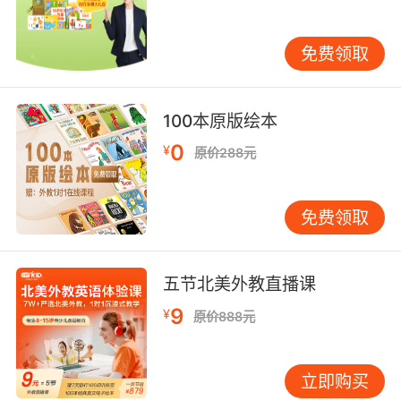
艳了世界。这本厚达88页的长篇绘本，讲述了19
世纪末美国西部人与狼的生存斗争，堪称一部送
给孩子的波澜壮阔的自然史诗。
免费领取
故事根据“动物小说之父”西顿的真实经历创作，
在作者特有的温柔彩铅笔触下，丰富的史实细节
100本原版绘本
和老电影式的分镜头插图，使故事犹如一帧帧的
0
¥
原价288元
电影纪录片在读者眼前上演。动物们生存的渴
望、生命的尊严，猎人西顿的勇敢转变，都将使
我们深受感动，并陷入人与自然如何共存的深深
免费领取
思考中。此外，充满质感的布质书脊，充满印第
安元素的红色封面，充满历史感的仿旧纸张，震
撼的大开本设计，《喀伦坡之狼》绝对会成为绘
五节北美外教直播课
本爱好者的收藏珍品，为读者的书房或书架增添
9
¥
原价888元
光彩。
2.作、绘、译者信息
立即购买