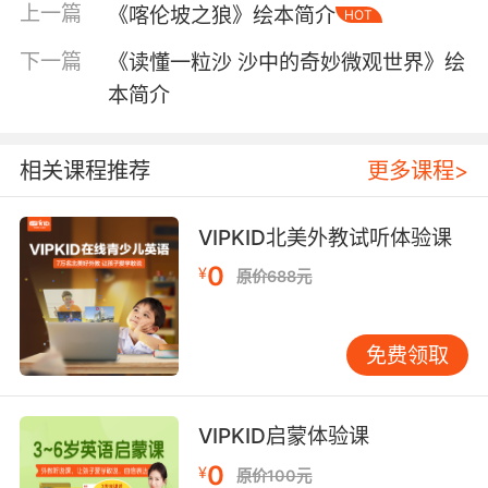
上一篇
《喀伦坡之狼》绘本简介
HOT
下一篇
《读懂一粒沙 沙中的奇妙微观世界》绘
本简介
相关课程推荐
更多课程>
内容简介
VIPKID北美外教试听体验课
0
¥
原价688元
小鸡球球生命友情绘本系列-小鸡球球和向日葵
免费领取
小鸡球球是一只可爱的小鸡，她在山丘上发现了
一颗看起来很好吃的种子，可种子请她不要急着
吃掉它，因为它会长大。种子长出了很多叶子，
VIPKID启蒙体验课
看起来很好吃，可叶子请小鸡球球耐心等待，等
0
叶子长多了再吃，最后，在小鸡球球的照料下，
¥
原价100元