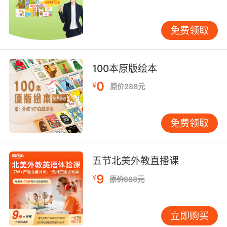
种子成长为一棵高大的向日葵，小鸡球球和向日
葵也成了好朋友。可是，到了秋天，向日葵枯萎
免费领取
了，小鸡球球伤心地哭了。这时，从向日葵花盘
里掉落的种子们说话了：不要哭，小鸡球球，等
到明年夏天，你再到这座小山丘上来吧。冬去春
100本原版绘本
来，小鸡球球长成了一只大鸡，并带着一群小鸡
0
宝宝来到了山丘上，在这里，出现了一片向日葵
¥
原价288元
花田……这是一个温暖的幼儿故事，通过向日葵和
小鸡的共同成长，演绎出一个生命永不止息的生
免费领取
命教育主题，同时也教会孩子一个道理：美好的
事物，值得耐心等待。
五节北美外教直播课
9
¥
原价888元
媒体评论
暂无媒体评论
立即购买