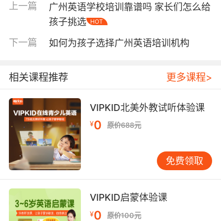
上一篇
广州英语学校培训靠谱吗 家长们怎么给
选择英语幼儿培训班第二点：确定孩子英语所处水平
可以根究英语语言水平测试进行衡量，在报英语培训班之
孩子挑选
HOT
前一般都会有这样的测试，那么这样才能知道孩子需要报
下一篇
如何为孩子选择广州英语培训机构
的英语基础班还是强化班有或者是冲刺班等等。家长们在
给孩子选择英语培训机构的时候一定要根据孩子的具体情
况来选择，千万不要给孩子太大的压力以免造成适得其反
相关课程推荐
更多课程>
的效果。
选择英语幼儿培训班第三点：寻找合适的英语培训老师
VIPKID北美外教试听体验课
因为很多孩子的学习习惯都没有养成，在学习的时候也比
0
¥
原价688元
较懒散、注意力更是难以集中，那么很多家长都会发现孩
子上完一段时间的培训班之后，英语水平甚至没有得到比
较大的提升。这其实与培训老师也是有很大的关系的，不
免费领取
适合孩子的培训老师可能不会带动起孩子的学习积极性，
用什么方法都很难让孩子的英语成绩提升。
VIPKID启蒙体验课
0
¥
原价100元
那么这就需要做家长的为孩子选择合适的英语培训老师，