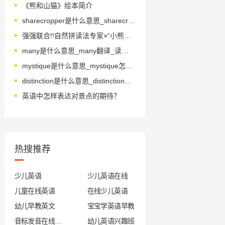
《熊和山猫》绘本简介
sharecropper是什么意思_sharecropper怎么读_音标ˈʃeəˌkrɒpə
强强联合!!自然拼读法专家×“小熊维尼之父”，为宝贝读英文故事！
many是什么意思_many翻译_读音_用法_翻译
mystique是什么意思_mystique怎么读_音标mɪˈsti-k
distinction是什么意思_distinction怎么读_音标dɪˈstɪŋkʃn
英语中怎样表达对景点的期待？
热搜推荐
少儿英语
少儿英语在线
儿童在线英语
在线少儿英语
幼儿早教英文
宝宝学英语早教
音标发音在线试听
幼儿英语兴趣班