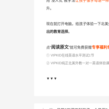
用“浸入式”教学法
让孩子像学母语一
升。
现在就打开电脑，给孩子体验一下北美
出的教育选择
。
阅读原文
点“
”就可免费获赠
专享福利
① VIPKID在线英语水平测试1节
② VIPKID纯正北美外教一对一英语体验课
▼▼▼