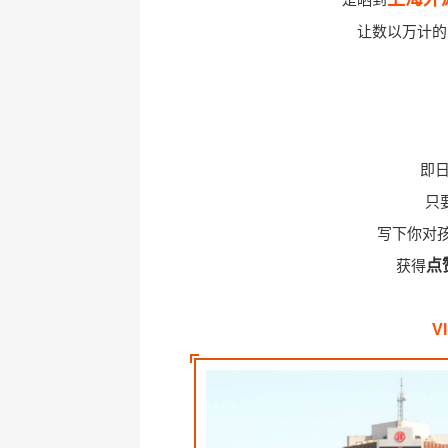
让数以万计的
即
只
写下你对
获得
点
V