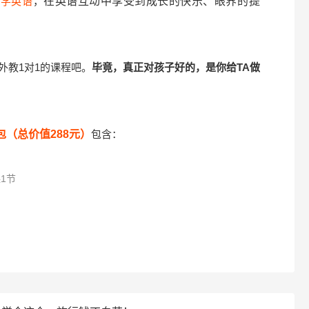
样学英语
，
在英语互动中享受到成长的快乐、眼界的提
外教1对1的课程吧。
毕竟，真正对孩子好的，是你给TA做
包（总价值288元）
包含：
1节