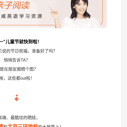
六一”儿童节就快到啦！
贝说的节日祝福，准备好了吗？
悄悄告诉TA？
是在朋友圈晒个图？
唉，这些都out啦！
高端、最酷炫的晒娃，
滩
北京三环地标
和
的大屏幕上！