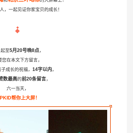
人，一起见证你家宝贝的成长！
日起至
5月20号晚8点
，
要您在本文下方留言，
孩子成长的祝福，
14字以内
，
赞数最高
的
前20条留言
，
六一当天，
IPKID帮你上大屏！