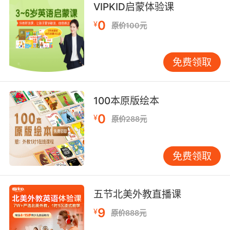
VIPKID启蒙体验课
但你不要骗自己说 这是追逐你的梦想
0
¥
原价100元
10. You should know my sister is utterly
deluded.
免费领取
你應該知道我妹妹被完全迷暈了
100本原版绘本
0
¥
原价288元
免费领取
五节北美外教直播课
9
¥
原价888元