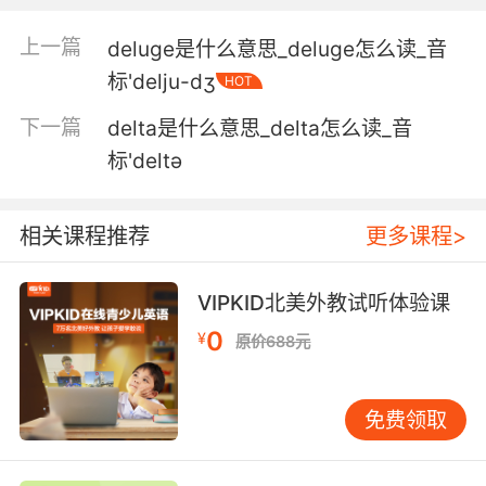
6. But I am not so deluded that I think that
上一篇
deluge是什么意思_deluge怎么读_音
we're going to win.
标'delju-dʒ
HOT
但我不会自欺欺人 以为我们会赢
下一篇
delta是什么意思_delta怎么读_音
标'deltə
7. We must not delude ourselves with a notion
of innocence.
相关课程推荐
更多课程>
我们不能用天真和无知 自欺欺人
8. As real as he could be in this deluded
VIPKID北美外教试听体验课
fantasy that you stuck him in.
0
¥
原价688元
在这个你用来困住他的妄想幻境里 他也就那么真
吧
免费领取
9. But don't delude yourself into thinking this
is about following your dreams.