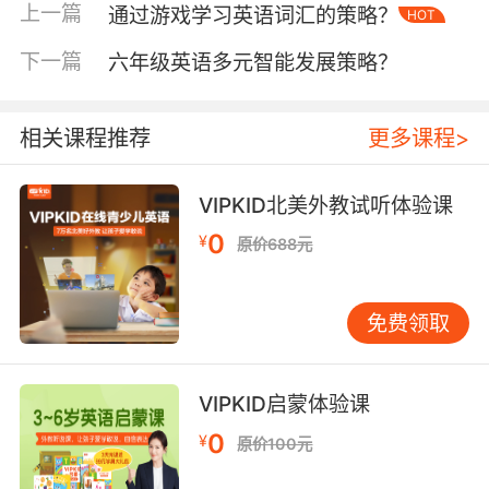
词。
上一篇
通过游戏学习英语词汇的策略？
HOT
二、技巧训练：培养阅读策略
下一篇
六年级英语多元智能发展策略？
眼球运动轨迹研究显示，熟练读者每次注视可捕
捉2-3个词。VIPKID采用"意群训练法"，通过彩
相关课程推荐
更多课程>
色词块划分技术，引导孩子按语义单元移动视
线。例如将"The quick brown fox jumps over
the lazy dog"标注为三组色块，配合音频节奏训
VIPKID北美外教试听体验课
练，三个月内学员回视次数减少60%。
0
¥
原价688元
预测推理能力的培养能突破逐字阅读局限。斯坦
福大学实验证实，带着问题阅读可使速度提升
免费领取
35%。VIPKID互动课件设置"封面猜剧情""图表找
线索"等预读环节，在《Diary of a Wimpy Kid》
课程中，学员通过封面漫画猜测情节发展，实际
VIPKID启蒙体验课
阅读时跳过冗余细节的比例提升至72%。
0
¥
原价100元
三、互动反馈：强化理解深度