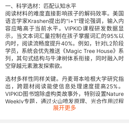
一、科学选材：匹配认知水平
阅读材料的难度直接影响孩子的解码效率。美国
语言学家Krashen提出的"i+1"理论强调，输入内
容应略高于当前水平。VIPKID课程研发数据显
示，当文本词汇量控制在孩子掌握词汇的95%以
内时，阅读流畅度提升40%。例如，针对L2阶段
学员，系统会优先推送《Magic Tree House》系
列，其句式结构与牛津树体系衔接，同时融入时
空穿越元素激发探索欲。
选材多样性同样关键。丹麦哥本哈根大学研究指
出，跨题材阅读能使信息处理速度提高25%。
VIPKID图书馆除虚构类故事外，特别设置Nature
Weekly专题，通过火山喷发原理、光合作用过程
展开更多
等科普短文，训练孩子快速抓取核心概念的能
力。实践表明，接触非虚构类文本超过30%的孩
子，信息检索效率较单一阅读者平均快1.8秒/百