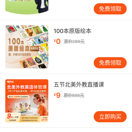
即时反馈机制能有效缩短错误修正周期。VIPKID
免费领取
课堂的语音识别系统可实时标记发音偏差，外教
通过绿红灯游戏引导重读，使90%学员在两周内
扫除5个以上高频误读词。对比传统课后批改模
100本原版绘本
式，这种即时干预使阅读流畅度周增长率达到
17%。
0
¥
原价288元
结构化问答设计能深化信息处理。哈佛教育学院
研究表明，开放式问题可使文本记忆留存率提升
免费领取
40%。在《Charlotte's Web》精读课中，外教分
层提问："Why does Wilbur think he's
special?"（细节理解）、"How would you feel
五节北美外教直播课
if your best friend is famous?"（情感共
9
¥
原价888元
鸣）、"What life lesson do you learn from
Templeton?"（批判思维），三层递进推动阅读
速度与理解力的同步增长。
立即购买
四、持续激励：保持学习动能