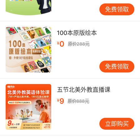
流动与城市脉动相勾连。这种表达暗合亨利·列斐
免费领取
伏尔的"空间生产理论"，教学案例可选取纽约地
铁"Turnstyles to Knowledge"项目的英语宣传文
案，解析其中"democratizing
100本原版绘本
access"与"decommodifying knowledge"的修
0
¥
原价288元
辞策略。
五、教学实践的场景重构
免费领取
在VIPKID沉浸式课堂中，教师可通过"Scenario-
Reconstruction Method"提升描述能力。初级阶
段采用"5W原
五节北美外教直播课
则"（Where/When/What/Who/Why）构建基础
框架，进阶课程引入"Sensory Checklist"训练细
9
¥
原价888元
节描写。针对中国学员常见的"直译陷阱"，可对
比分析"书香地铁"译作"Book-flavor
立即购买
Subway"与"Metropolis of Words"的修辞差异，
培养文化调适意识。