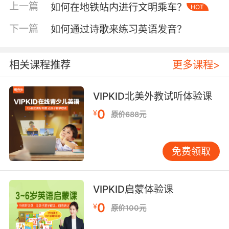
train rumbles and page-turning sounds"，这
上一篇
如何在地铁站内进行文明乘车？
HOT
种动静交织的场景构成独特的文化图景。
下一篇
如何通过诗歌来练习英语发音？
三、功能解析的跨文化视角
相较于传统图书馆的"quietness paradigm"，地
相关课程推荐
更多课程>
铁图书馆遵循"commotion compatibility"原则。
东京地铁的"Station Bookloop"项目证明，乘客
平均停留时长与阅读效率呈正相关，其英语介绍
VIPKID北美外教试听体验课
常使用"micro-reading opportunities"等创新表
0
¥
原价688元
述。VIPKID学员调研显示，83%的学习者会混
淆"bibliobike"与"subway library"的概念，教学
时应建立"mobile collection vs fixed facility"的
免费领取
对比认知框架。
四、文化隐喻的深层解读
VIPKID启蒙体验课
地铁图书馆承载着"知识民主化"的现代性诉求。
0
¥
原价100元
波士顿地铁的"Books on the Go"项目官网采
用"literacy circulation system"的隐喻，将图书