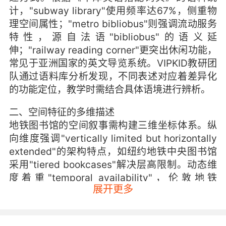
计，"subway library"使用频率达67%，侧重物
理空间属性；"metro bibliobus"则强调流动服务
特性，源自法语"bibliobus"的语义延
伸；"railway reading corner"更突出休闲功能，
常见于亚洲国家的英文导览系统。VIPKID教研团
队通过语料库分析发现，不同表述对应着差异化
的功能定位，教学时需结合具体语境进行辨析。
二、空间特征的多维描述
地铁图书馆的空间叙事需构建三维坐标体系。纵
向维度强调"vertically limited but horizontally
extended"的架构特点，如纽约地铁中央图书馆
采用"tiered bookcases"解决层高限制。动态维
度着重"temporal availability"，伦敦地铁
展开更多
的"book vending machines"通过"scan-
borrow-return"的数字化流程实现24小时服务。
感官维度则需描绘"auditory contrast between