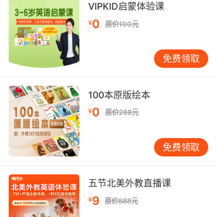
VIPKID启蒙体验课
9. I'm a daredevil, I'm gonna absolutely
destroy the next few games, you know.
0
¥
原价100元
我胆子很大的 我要完胜 接下来的几场比赛
免费领取
10. For some daredevils, in the roar of the big
waterfall, they hear a call to test their nerves.
100本原版绘本
对一些胆大的人来说 水流的轰鸣声 仿佛在召唤他
0
¥
们去冒险
原价288元
免费领取
五节北美外教直播课
9
¥
原价888元