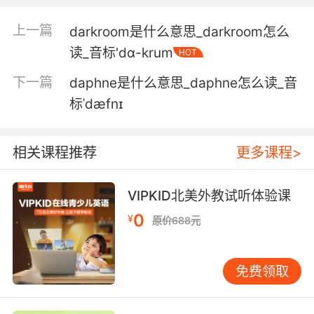
5. I'm not a daredevil. I know my body's limits.
上一篇
darkroom是什么意思_darkroom怎么
我可不是夜魔侠 我了解自己身体的极限
读_音标'dɑ-krum
HOT
下一篇
daphne是什么意思_daphne怎么读_音
6. I hear that you've worked with a few
daredevil skydivers.
标ˈdæfnɪ
我听说你和一些胆大的跳伞运动员合作过
相关课程推荐
更多课程>
7. daredevil will know it's a trap, but he'll
come anyway.
VIPKID北美外教试听体验课
夜魔侠会知道这是陷阱 但他还是会来
0
¥
原价688元
8. daredevil practiced vigilante justice in our
backyard and we applauded him for it.
免费领取
夜魔侠在我们的地盘充当义警 我们反而对其称道