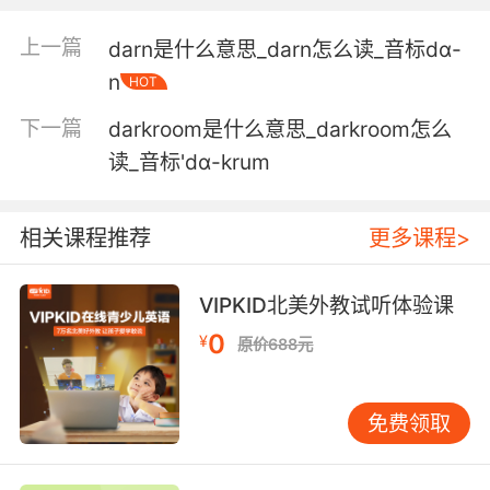
我们也很为你高兴 亲爱的
上一篇
darn是什么意思_darn怎么读_音标dɑ-
n
HOT
5. darling, no, it's too late for that.
下一篇
darkroom是什么意思_darkroom怎么
不 亲爱的 一切都太晚了
读_音标'dɑ-krum
6. This was all before I met you, darling.
现在的我不会这么做的 亲爱的
相关课程推荐
更多课程>
7. Because, after all, my darling, you're the
VIPKID北美外教试听体验课
writer.
0
¥
原价688元
因毕竟 亲爱的 你才是作家
8. Let's skedaddle. I'm not your darling.
免费领取
咱们快走吧 我不是你亲爱的