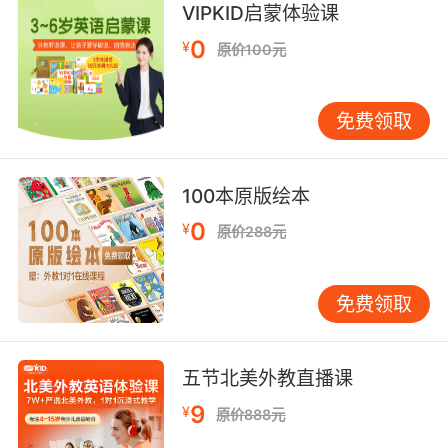
VIPKID启蒙体验课
9. No, darling, you're doing what you wanted
to do.
0
¥
原价100元
不 亲爱的 你是在做你想做的事
免费领取
10. I wish it could be more, my darling.
我也希望有更好的 亲爱的
100本原版绘本
0
¥
原价288元
免费领取
五节北美外教直播课
9
¥
原价888元