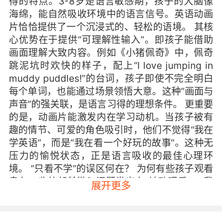
得的特点。3-8岁是语言敏感期，孩子的大脑像
海绵，能自然吸收环境中的语言信号。英语动画
片恰恰提供了一个沉浸式的、轻松的语境。 其核
心优势在于提供“可理解性输入”。即孩子能借助
画面理解大致内容。例如《小猪佩奇》中，佩奇
跳泥坑时欢快的样子，配上“I love jumping in
muddy puddles!”的台词，孩子即使不完全明白
每个单词，也能通过场景领悟大意。这种“画面与
声音”的强关联，是语言习得的理想条件。 更重要
的是，动画片能激发内在学习动机。当孩子被有
趣的情节、可爱的角色吸引时，他们不觉得“我在
学英语”，而是“我在看一个好玩的故事”。这种无
压力的愉悦状态，正是语言吸收的最佳心理环
境。 “只看不学”的误区何在？ 为何有些孩子观看
良久，收效却甚微？问题常出在“被动观看”。 我
展开更多
曾接触一个案例，孩子从三岁起每天看英语动画
片，但到五岁时水平停滞。了解后发现，孩子观
看时常常边玩玩具边看，注意力分散。家长有时