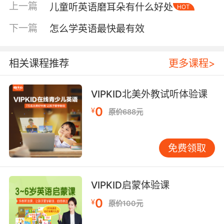
上一篇
儿童听英语磨耳朵有什么好处
HOT
将动画片当作“电子保姆”，孩子只是机械地接收
声画信息，并未进行有效的语言加工。 这如同成
下一篇
怎么学英语最快最有效
人观看外语电影时只盯中文字幕——即便看上百
部，外语能力也难提升。语言学习离不开主动的
认知参与和互动。 如何让动画片转化为高效学习
相关课程推荐
更多课程>
工具？ 基于实践，我总结出一套让动画片效用最
大化的方法。 第一步：精选合适内容 并非所有英
VIPKID北美外教试听体验课
语动画片都适合作学习材料。选择时应考量：语
0
¥
原价688元
言难度需适中，语速不宜过快；内容贴近儿童生
活，便于理解；最好含有重复句型和高频词汇。
对于初学者，《蓝色斑点狗》、《天线宝宝》英
免费领取
语版等语速慢、词汇简单。年龄稍大的孩子可看
《朵拉探险家》或《汪汪队立大功》，它们含有
更多互动元素。 第二步：创造互动式观看体验 这
VIPKID启蒙体验课
是关键环节。家长不应只将孩子交给屏幕，而应
0
¥
原价100元
成为共同参与者。建议：陪伴观看，在出现简单
句子时可暂停，轻声问：“刚才主角说了什么？”