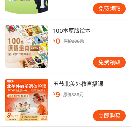
或指着画面问：“What’s this?” 即使孩子暂时无
免费领取
法回答，家长也可自问自答，并鼓励孩子跟读。
利用动画片中的歌曲与韵律。许多动画片的主题
曲或插曲朗朗上口，是绝佳学习素材。观看后，
100本原版绘本
可与孩子一同歌唱，甚至编排简单动作。将动画
0
¥
原价288元
场景延伸至生活。例如看完关于食物的剧集，用
餐时可自然地问：“Do you like apples?”，使英
语对话融入日常。 第三步：合理控制时间与频率
免费领取
根据年龄，每日观看时间应有限制。3-5岁幼儿
建议每次15-20分钟，每日总计不超过1小时；6-
8岁儿童可适当延长，但仍需保证充足的户外活动
五节北美外教直播课
与亲子互动。关键在于质量而非数量——15分钟
9
¥
原价888元
专注、互动的观看，效果远胜于1小时的心不在
焉。频率上，提倡“少量多次”。相比周末集中观
看两小时，不如每天保持20-30分钟的规律接
立即购买
触，这样更有利于语言的持续输入与记忆巩固。
第四步：从输入迈向输出 观看仅是语言输入，要