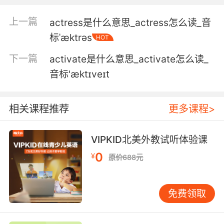
那就不会是动物保护或领地问题
上一篇
actress是什么意思_actress怎么读_音
6. I was an activist, but always nonviolent.
标ˈæktrəs
HOT
我曾是个激进分子 可从未施过暴
下一篇
activate是什么意思_activate怎么读_
音标'æktɪveɪt
7. She's a journalist and a political activist.
她是个记者 是个 活跃分子
相关课程推荐
更多课程>
8. She's some kind of human rights activist.
VIPKID北美外教试听体验课
她算是某种意义上的 激进分子
0
¥
原价688元
9. But the cooperative is an online activist
group.
免费领取
但"合作组织"是个网络激进组织