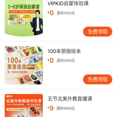
10. Jo is the most feminist, like, activist.
VIPKID启蒙体验课
0
¥
乔是十足的女权主义者 积极分子
原价100元
免费领取
100本原版绘本
0
¥
原价288元
免费领取
五节北美外教直播课
9
¥
原价888元