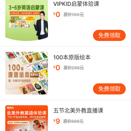
conveyor belts.
VIPKID启蒙体验课
0
¥
原价100元
为了您的安全着想 请不要靠近传送带
9. Guy lost his hand in a conveyor
免费领取
malfunction.
有人因传送带故障碾断了一只手
100本原版绘本
10. I've been here 15 minutes when a box
0
¥
原价288元
jams on a conveyor belt.
我到这儿才15分钟 传送带上 就有箱子卡住了
免费领取
五节北美外教直播课
9
¥
原价888元