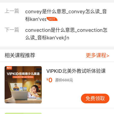
这缺口就位于那条运送道上
上一篇
convey是什么意思_convey怎么读_音
标kən'veɪ
HOT
5. Once it's packed, the customer's order
goes on the conveyor.
下一篇
convection是什么意思_convection怎
么读_音标kən'vekʃn
打包后客人的订货会被送上运输带
6. It's like an adolescent girl conveyor belt in
相关课程推荐
更多课程>
here.
这是青春期女孩传送带吗 一个接一个
VIPKID北美外教试听体验课
0
7. For your safety, please stay off the
¥
原价688元
conveyor belt.
为了您的安全着想 请不要靠近传送带
免费领取
8. For your own safety, please stay off the