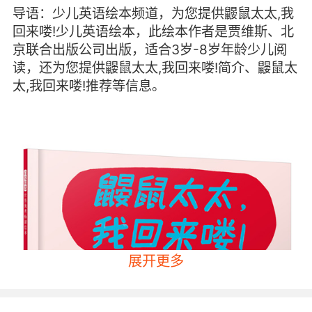
导语：少儿英语绘本频道，为您提供鼹鼠太太,我
回来喽!少儿英语绘本，此绘本作者是贾维斯、北
京联合出版公司出版，适合3岁-8岁年龄少儿阅
读，还为您提供鼹鼠太太,我回来喽!简介、鼹鼠太
太,我回来喽!推荐等信息。
展开更多