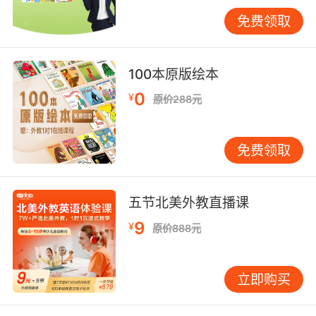
误打误撞走到谁的家了呢？他到底还能不能找到
免费领取
自己的家成功见到太太和孩子们呢？
编辑推荐：
100本原版绘本
这本书的故事情节幽默风趣充满了想象和悬念，
0
¥
原价288元
每翻开一页都迫不及待想要知道下一页会怎么
样。作者设计了鼹鼠莫里斯作为主角，这是个特
点鲜明的形象。他不仅高度近视还没有方向感，
免费领取
让发生在他身上的离奇故事显得那么自然又那么
逗乐。无论是大人还是孩子都被鼹鼠莫里斯的遭
遇逗得捧腹大笑！
五节北美外教直播课
9
¥
原价888元
同时，作者给予了每一个角色独特的个性，充分
体现了他深厚的艺术造诣。色彩缤纷的插图，混
合了铅笔、粉笔、数码和拼贴，有力地传达了情
立即购买
感，非常有助于为孩子们提供美学启蒙。