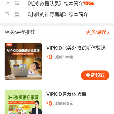
上一篇
《蚯蚓救援队员》绘本简介
HOT
下一篇
《小熊的神奇画笔》绘本简介
相关课程推荐
更多课程>
VIPKID北美外教试听体验课
0
¥
原价688元
内容简介
免费领取
启发绘本馆精选出品，适合3岁以上的儿童阅读。
VIPKID启蒙体验课
鼹鼠莫里斯先生工作了整整一天，想要赶紧回家
0
¥
看看太太和孩子们，可是他的眼镜找不到了。于
原价100元
是，莫里斯开启了他奇妙的回家之旅。他在路上