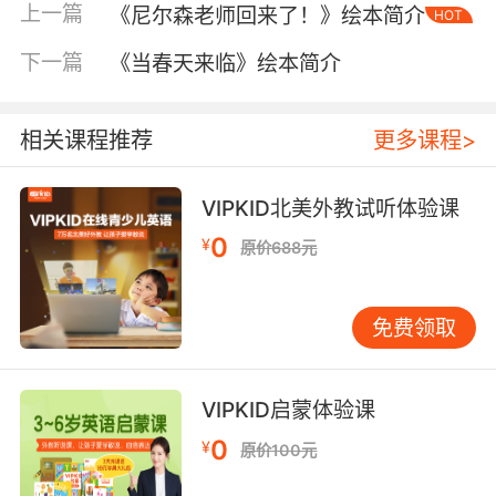
上一篇
《尼尔森老师回来了！》绘本简介
HOT
下一篇
《当春天来临》绘本简介
相关课程推荐
更多课程>
VIPKID北美外教试听体验课
0
¥
原价688元
内容简介
免费领取
@启发童书馆 精选国际大师名作绘本系列，适合
VIPKID启蒙体验课
0～12岁的儿童阅读。呆着呆着……长草了，呆着
0
¥
呆着……墙起来了，起波浪了，船也来了。接下来
原价100元
会是什么呢？父母读给孩子听的时候，一定会让