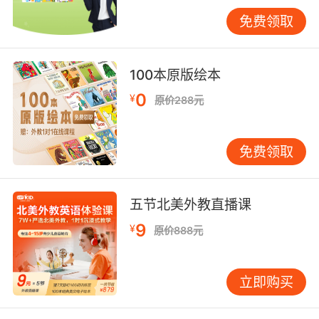
孩子既兴奋又好奇。五味太郎的纸板书一直是充
免费领取
满着智慧和童趣，结尾让人既认同又忍俊不禁。
读完之后，读者会不由自主地也想要放松自己
吧。
100本原版绘本
编辑推荐：
0
¥
原价288元
这是五味太郎为0岁的婴儿创作的纸板书绘本系
列，同系列作品还有《愣着愣着……》。即使是创
免费领取
作给婴儿的作品，也同样有五味太郎作品的鲜明
特点：幽默、智慧、意想不到的结尾。整本书的
色彩适合婴儿视觉发展特点，在激发孩子们想象
五节北美外教直播课
力触觉的同时，可以帮助孩子认知什么是“发
9
¥
原价888元
呆”。
媒体书评：
立即购买
即使读者是婴儿，五味太郎也丝毫没有偷工减