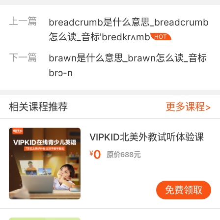
4. Brazil nut, I gotta say your pitch is
fantastic.
上一篇
breadcrumb是什么意思_breadcrumb
怎么读_音标'bredkrʌmb
HOT
巴西堅果 你的音高太贊了
下一篇
brawn是什么意思_brawn怎么读_音标
5. Brazil's monsoon season has forced young
brɔ-n
animals to grow up fast.
巴西的雨季迫使动物幼崽们迅速成长
相关课程推荐
更多课程>
6. Brazil had a carrier, but even before the
plague, it was never able to run for more than
VIPKID北美外教试听体验课
a few months.
0
¥
原价688元
巴西有航空母艦 但即使在瘟疫之前 也從未能持續
運行幾個月
免费领取