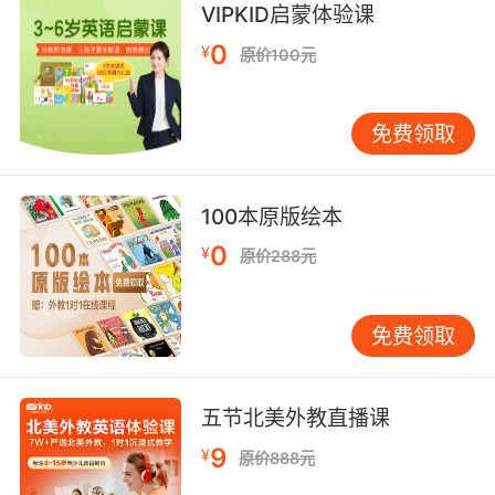
VIPKID启蒙体验课
0
¥
原价100元
免费领取
100本原版绘本
0
¥
原价288元
免费领取
五节北美外教直播课
9
¥
原价888元