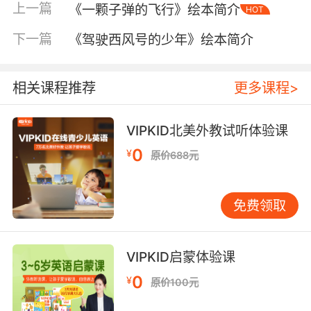
上一篇
《一颗子弹的飞行》绘本简介
HOT
下一篇
《驾驶西风号的少年》绘本简介
相关课程推荐
更多课程>
VIPKID北美外教试听体验课
0
¥
原价688元
内容简介
免费领取
本书讲述了美丽善良的小姑娘多萝茜和亨利叔
叔、艾姆婶婶居住在堪萨斯大草的上。一天，一
VIPKID启蒙体验课
场龙卷风把她刮到了一个陌生而神奇的国度——
奥兹国。在那里，她陆续结识了稻草人、铁樵夫
0
¥
原价100元
和胆上狮，他们为了实现各自的心愿，互相帮