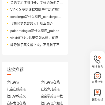
英语学习道阻且长，学好语法少走弯路
VIPKID 英语课程有哪些互动游戏？
concierge是什么意思_concierge怎么读_音标ˌkɔ-nsɪˈɛəʒ
《我的弟弟是超人》绘本简介
paleontologist是什么意思_paleontologist怎么读_音标pælɪɒn'tɒlədʒɪst
vipkid在线少儿英语怎么样，有哪些特色内容？
辅导孩子英文就上火，不是孩子不行，是你方法不对！
电话咨询
热搜推荐
少儿英语
少儿英语在线
在线咨询
儿童在线英语
在线少儿英语
幼儿早教英文
宝宝学英语早教
课程价格
音标发音在线试听
幼儿英语兴趣班