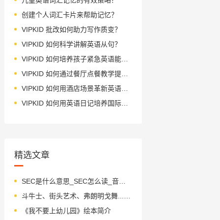
创建个人词汇卡片来帮助记忆？
VIPKID 批改如何助力写作质变？
VIPKID 如何科学讲解英语从句？
VIPKID 如何培养孩子紧急英语能力？
VIPKID 如何通过餐厅点餐教学提升少儿英语应用能力？
VIPKID 如何用酒店场景革新英语教学？
VIPKID 如何用英语日记培养国际化人才？
精选文章
SEC是什么意思_SEC怎么读_音标sek
斗牛士、街头艺术、弗朗明戈舞...西班牙马德里的每一秒，专为孩子准备！「外教带你看世界·第三集」
《我不要上幼儿园》绘本简介