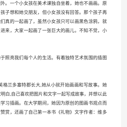
例外。一个小女孩在美术课独自坐着，她也不画画。原
个孩子想和她交朋友，但小女孩没有回答。那个孩子再
他们真的一起画了，虽然小女孩只可以画黑色涂鸦，就
与进来，大家一起画了一张巨大的画儿。不知不觉，小
助于照亮我们每个人的生活。有着独特艺术氛围的插图
ng）在英格兰多塞特郡长大,她从小就开始画画和写故事。她
就明白,自己喜欢把图片和文字一起写成故事，并想以此
续学习插画。在大学期间，她因为原创的图画书观点而
度赞赏，还画了自己第一本书《礼物》文字作者：维多