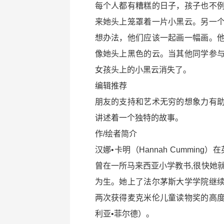
每个人都有糟糕的日子，孩子也不
来她头上笼罩着一片小黑云。另一
想办法，他们应该一起画一幅画。
像她头上黑色的云。当其他同学参
女孩头上的小黑云消失了。
编辑推荐
朋友的支持和艺术无穷的想象力有
讲述着一个独特的故事。
作/绘者简介
汉娜•卡明（Hannah Cummi
曾在一所马来西亚小学教书,很快她
为生。她上了法尔茅斯大学学院继
两次获得麦克米伦儿童读物奖的高
利亚•菲尔德）。