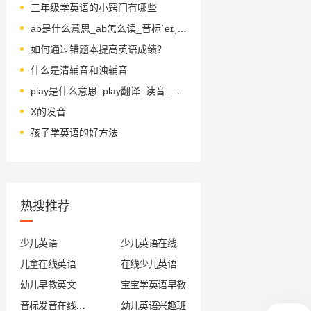
三年级学英语的小窍门有哪些
ab是什么意思_ab怎么读_音标ˈeɪˌbi-
如何通过错题本提高英语成绩？
什么是清辅音和浊辅音
play是什么意思_play翻译_读音_用法_翻译
X的发音
孩子学英语的好方法
热搜推荐
少儿英语
少儿英语在线
儿童在线英语
在线少儿英语
幼儿早教英文
宝宝学英语早教
音标发音在线试听
幼儿英语兴趣班