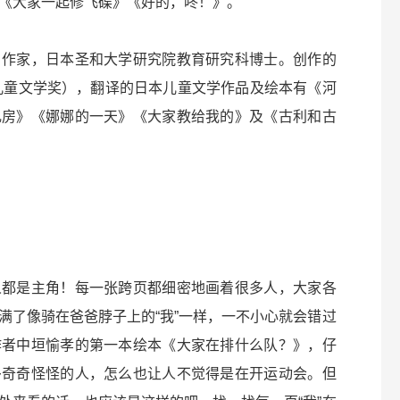
《大家一起修飞碟》《好的，咚！》。
、作家，日本圣和大学研究院教育研究科博士。创作的
吹儿童文学奖），翻译的日本儿童文学作品及绘本有《河
乳房》《娜娜的一天》《大家教给我的》及《古利和古
人都是主角！每一张跨页都细密地画着很多人，大家各
满了像骑在爸爸脖子上的“我”一样，一不小心就会错过
作者中垣愉孝的第一本绘本《大家在排什么队？》，仔
多奇奇怪怪的人，怎么也让人不觉得是在开运动会。但