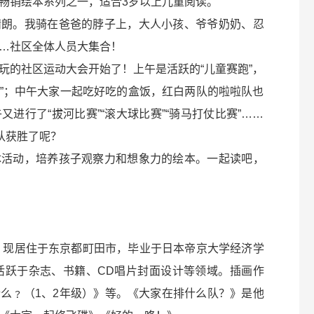
畅销绘本系列之一，适合3岁以上儿童阅读。
晴朗。我骑在爸爸的脖子上，大人小孩、爷爷奶奶、忍
…社区全体人员大集合！
玩的社区运动大会开始了！上午是活跃的“儿童赛跑”，
赛”；中午大家一起吃好吃的盒饭，红白两队的啦啦队也
进行了“拔河比赛”“滚大球比赛”“骑马打仗比赛”……
队获胜了呢？
体活动，培养孩子观察力和想象力的绘本。一起读吧，
仓。现居住于东京都町田市，毕业于日本帝京大学经济学
家活跃于杂志、书籍、CD唱片封面设计等领域。插画作
么﹖（1、2年级）》等。《大家在排什么队？》是他