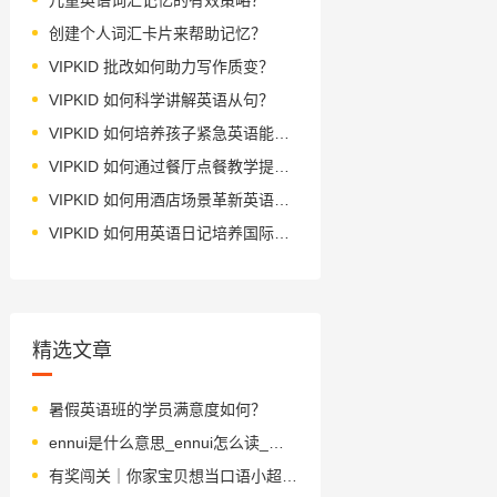
创建个人词汇卡片来帮助记忆？
VIPKID 批改如何助力写作质变？
VIPKID 如何科学讲解英语从句？
VIPKID 如何培养孩子紧急英语能力？
VIPKID 如何通过餐厅点餐教学提升少儿英语应用能力？
VIPKID 如何用酒店场景革新英语教学？
VIPKID 如何用英语日记培养国际化人才？
精选文章
暑假英语班的学员满意度如何？
ennui是什么意思_ennui怎么读_音标ɒnˈwi-
有奖闯关｜你家宝贝想当口语小超人吗？快来参加暑期出国英语大挑战！