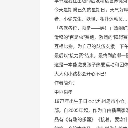
本书是我社出版的启发精选世界优秀
今天是期盼已久的星期日，天气好
者、小偷先生、妖怪、相扑运动员…
「各就各位，预备——砰！」热闹好
滑稽的“百足虫”赛跑，激烈的“障碍
互相比拼，为自己的队伍支援！下午又
最后以“接力赛”结束。最终到底哪一
这是一本能激发孩子热爱运动和团
大人和小孩都会开心不已！
作者简介：
中垣愉孝
1977年出生于日本北九州岛市小
部。自2005年起，作为自由插画
品有《有趣的乐器》《接着，要念什