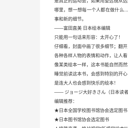
是真正的运动会，如果用望远镜从远
哪里，想一想每一个人都在做什么
事和新的细节。
——富田直美 日本绘本编辑
只能用一句话来形容：太开心了！
仔细看，封面中画了很多细节；翻开
各种各样人物的表情和动作，让人看
像某类绘本一样，这本书能自然而然
睡觉前读这本书，会感到特别的开心
是连大人也会感到快乐的绘本！
—— ジョージ大好きさん（日本读者
编辑推荐：
★日本全国学校图书馆协会选定图书
★日本图书馆协会选定图书