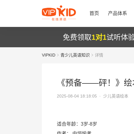
首页
产品体系
免费领取
1对1
试听体
VIPKID
青少儿英语知识
详情
《预备——砰！》绘
2025-08-04 18:18:05 ·
少儿英语绘本
适合年龄：3岁-8岁
作者：
中垣愉孝