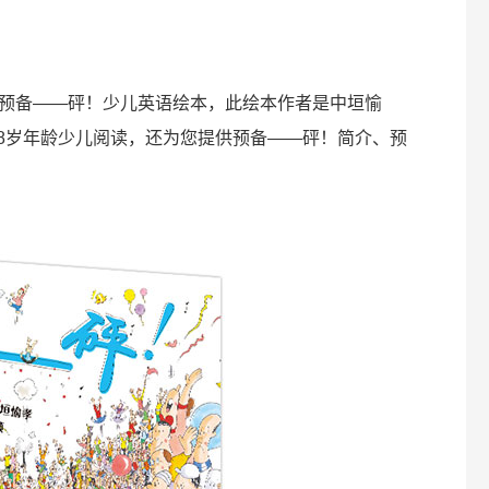
预备——砰！少儿英语绘本，此绘本作者是中垣愉
-8岁年龄少儿阅读，还为您提供预备——砰！简介、预