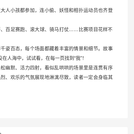
！
仅大人小孩都参加，连小偷、妖怪和相扑运动员也齐登
杆、百足赛跑、滚大球、骑马打仗……比赛项目花样不
群千姿百态，每个场面都藏着丰富的情景和细节。故事
没在人海中，试试看，在每一页找到“我”！
轻松幽默、活力四射，看似乱哄哄的场景里是连贯有序
热烈、欢乐的气氛展现地淋漓尽致，读者一定会身临其