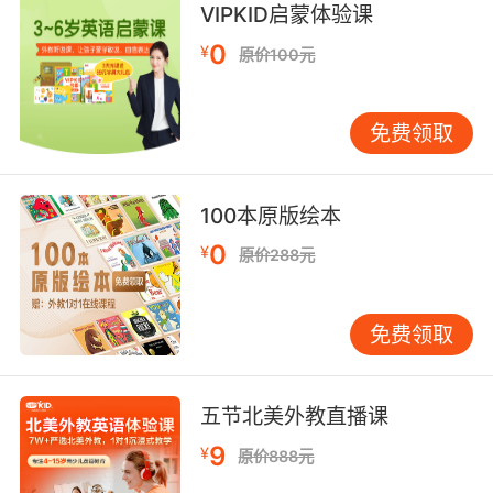
VIPKID启蒙体验课
它是任何一个航空机队的旗舰
0
¥
原价100元
7. I do business with a competing airline.
而他们竞争对手的一家航空公司是我的客户
免费领取
8. I bet you say that to all the airlines.
100本原版绘本
我打赌你跟所有航线都这么说
0
¥
原价288元
9. My family has business with the airline.
我的家族和这航空公司有生意合作
免费领取
10. Ted, this is a theater, not an airline.
五节北美外教直播课
泰德 这里是剧院 不是飞机
9
¥
原价888元