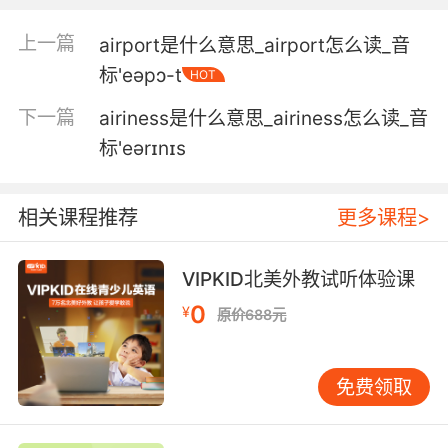
other professionals to bring the tools of their
trade onboard even if those tools violate
上一篇
airport是什么意思_airport怎么读_音
airline policy.
标'eəpɔ-t
HOT
我要查清楚航空公司 是否允许其他专业人员 带着
下一篇
airiness是什么意思_airiness怎么读_音
他们的谋生工具登机 即便那些工具是否违反航空
标'eərɪnɪs
公司政策
4. I would not have flown with any other
相关课程推荐
更多课程>
airline.
我根本不会去考虑其他航空
VIPKID北美外教试听体验课
0
¥
5. Being with I'm with the airlines, I can do
原价688元
that.
由于我是航空公司的员工 我经常坐飞机
免费领取
6. It was the flagship of any airline fleet.