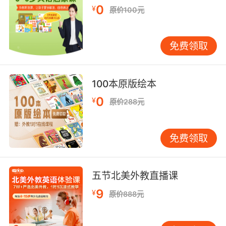
0
¥
原价100元
我并不是要掩盖这个国家的问题 从对待少数群体
和妇女的方式 到 践踏 再到对言论自由的
免费领取
100本原版绘本
0
¥
原价288元
免费领取
五节北美外教直播课
9
¥
原价888元