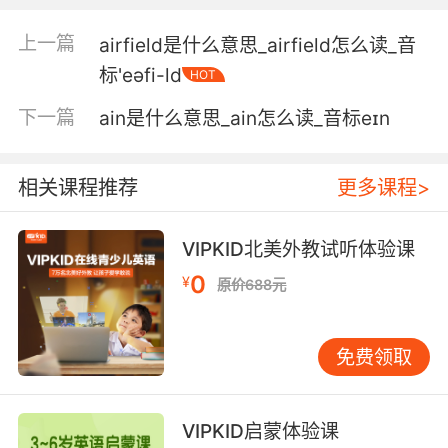
光鮮亮麗 精雕細琢的 女性形象和觀念
上一篇
airfield是什么意思_airfield怎么读_音
5. I have told you before, those women are
标'eəfi-ld
HOT
airbrushed to make it look like they have
good vision.
下一篇
ain是什么意思_ain怎么读_音标eɪn
这话我跟你说过了 杂志上的女人全都靠修图 这次
也是修了好看起来像有好视力
相关课程推荐
更多课程>
6. It used to be a big, red van with a mythical
VIPKID北美外教试听体验课
sea beast airbrushed on the side.
0
¥
原价688元
以前他开的是一辆红色大面包车 车身上喷了一只
神话里的海怪
免费领取
7. I'm not looking to airbrush out the problems
of this country, from the treatment of
minorities and women to human rights
VIPKID启蒙体验课
abuses, the quashing of free speech.